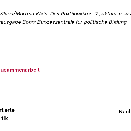
laus/Martina Klein: Das Politiklexikon. 7., aktual. u. er
zausgabe Bonn: Bundeszentrale für politische Bildung.
zusammenarbeit
ffsnavigation
tierte
Nach
itik