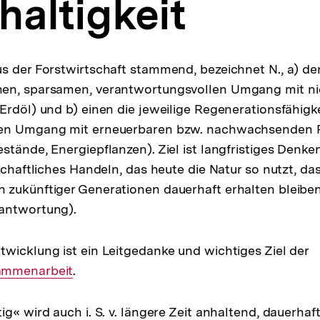
altigkeit
s der Forstwirtschaft stammend, bezeichnet N., a) de
en, sparsamen, verantwortungsvollen Umgang mit ni
. Erdöl) und b) einen die jeweilige Regenerationsfähigk
en Umgang mit erneuerbaren bzw. nachwachsenden R
stände, Energiepflanzen). Ziel ist langfristiges Denke
schaftliches Handeln, das heute die Natur so nutzt, das
 zukünftiger Generationen dauerhaft erhalten bleibe
antwortung).
wicklung ist ein Leitgedanke und wichtiges Ziel der
I
ammenarbeit
.
Li
tig« wird auch i. S. v. längere Zeit anhaltend, dauerhaf