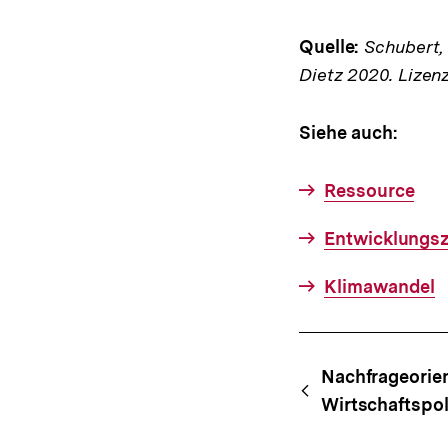
Quelle:
Schubert, K
Dietz 2020. Lizen
Siehe auch:
Ressource
Entwicklungs
Klimawandel
Fussnoten
Content-
Begri
Nachfrageorien
Navigation
Wirtschaftspol