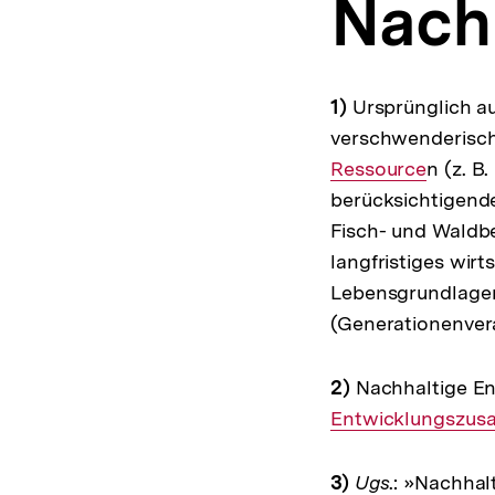
Nachh
a
t
i
o
n
1)
Ursprünglich au
verschwenderisch
Ressource
n (z. B
berücksichtigend
Fisch- und Waldbe
langfristiges wirt
Lebensgrundlagen
(Generationenver
2)
Nachhaltige Ent
Entwicklungszus
3)
Ugs
.: »Nachhal