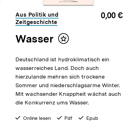
0,00 €
Aus Politik und
Zeitgeschichte
Wasser
n
Inhalt
merken
Deutschland ist hydroklimatisch ein
wasserreiches Land. Doch auch
hierzulande mehren sich trockene
Sommer und niederschlagsarme Winter.
Mit wachsender Knappheit wächst auch
die Konkurrenz ums Wasser.
verfügbar
Online lesen
verfügbar
Pdf
verfügbar
Epub
zum
als
als