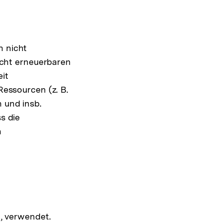
n nicht
cht erneuerbaren
Interner
eit
Link:
essourcen (z. B.
n und insb.
s die
n
nterner
nk:
t, verwendet.