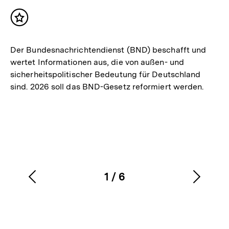
Inhalt
merken
Der Bundesnachrichtendienst (BND) beschafft und
wertet Informationen aus, die von außen- und
sicherheitspolitischer Bedeutung für Deutschland
sind. 2026 soll das BND-Gesetz reformiert werden.
1
/
6
Vorherigen
Nächs
Karussellinhalt
von
Inhalt
Inhalt
anzeigen
anzei