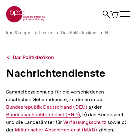
Direkt
Zur Startseite der bpb
zum
0
Artikel
Sho
Seiteninhalt
im
Naviga
Suche
springen
War
öffne
öffnen
öff
Pfadnavigation
Nachrichtendienste
Brotkrümelnavigation
kurz&knapp
Lexika
Das Politiklexikon
N
|
bpb.de
Zurück
Das Politiklexikon
zur
Übersicht
Nachrichtendienste
Sammelbezeichnung für die verschiedenen
staatlichen Geheimdienste, zu denen in der
Interner
Bundesrepublik Deutschland (DEU)
a) der
Interner
Link:
Bundesnachrichtendienst (BND)
, b) das Bundesamt
Link:
und die Landesämter für
Interner
Verfassungsschutz
sowie c)
der
Interner
Militärischer Abschirmdienst (MAD)
Link:
zählen.