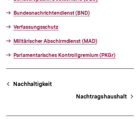
Bundesnachrichtendienst (BND)
Verfassungsschutz
Militärischer Abschirmdienst (MAD)
Parlamentarisches Kontrollgremium (PKGr)
Fussnoten
Begriffsnavigation
Content-
Nachhaltigkeit
Navigation
Nachtragshaushalt