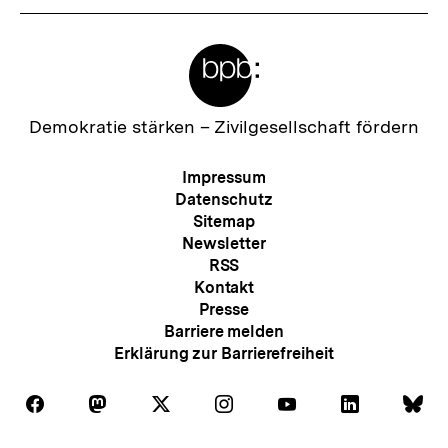
Meta-
Links
Zur
Demokratie stärken –
Zivilgesellschaft fördern
Startseite
der
Meta-
Impressum
bpb
Navigation
Datenschutz
Sitemap
Newsletter
RSS
Kontakt
Presse
Barriere melden
Erklärung zur Barrierefreiheit
Auf
Auf
Auf
Auf
Auf
Auf
Au
Folgen
Folgen
Folgen
Folgen
Folgen
Folgen
Fol
Facebook
Mastodon
X
Instagram
Youtube
LinkedIn
Bl
Sie
Sie
Sie
Sie
Sie
Sie
Sie
Zum