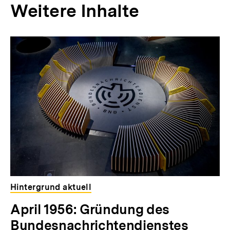
Weitere Inhalte
Inhaltskarousell
Inhaltskarussell
für
überspringen
weitere
Inhalte
Hintergrund aktuell
April 1956: Gründung des
Bundesnachrichtendienstes