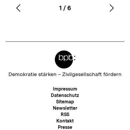
1
/
6
Vorherigen
Nächs
Karussellinhalt
von
Inhalt
Inhalt
anzeigen
anzei
Meta-
Links
Zur
Demokratie stärken –
Zivilgesellschaft fördern
Startseite
der
Meta-
Impressum
bpb
Navigation
Datenschutz
Sitemap
Newsletter
RSS
Kontakt
Presse