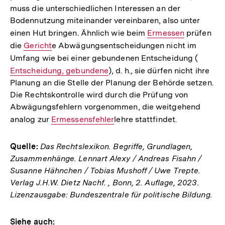
muss die unterschiedlichen Interessen an der
Bodennutzung miteinander vereinbaren, also unter
einen Hut bringen. Ähnlich wie beim
Interner
Ermessen
prüfen
die
Interner
Gericht
e Abwägungsentscheidungen nicht im
Link:
Umfang wie bei einer gebundenen Entscheidung (
Link:
Interne
Entscheidung, gebundene
), d. h., sie dürfen nicht ihre
Link:
Planung an die Stelle der Planung der Behörde setzen.
Die Rechtskontrolle wird durch die Prüfung von
Abwägungsfehlern vorgenommen, die weitgehend
analog zur
Interner
Ermessensfehler
lehre stattfindet.
Link:
Quelle:
Das Rechtslexikon. Begriffe, Grundlagen,
Zusammenhänge. Lennart Alexy / Andreas Fisahn /
Susanne Hähnchen / Tobias Mushoff / Uwe Trepte.
Verlag J.H.W. Dietz Nachf. , Bonn, 2. Auflage, 2023.
Lizenzausgabe: Bundeszentrale für politische Bildung.
Siehe auch: