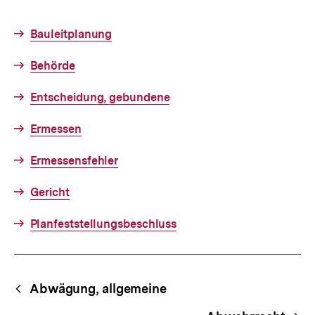
Bauleitplanung
Behörde
Entscheidung, gebundene
Ermessen
Ermessensfehler
Gericht
Planfeststellungsbeschluss
Fussnoten
Begriffsnavigation
Content-
Abwägung, allgemeine
Navigation