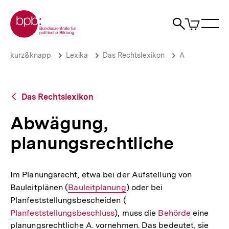
Direkt
Zur Startseite der bpb
zum
0
Artikel
Sho
Seiteninhalt
im
Naviga
Suche
springen
War
öffne
öffnen
öff
Pfadnavigation
Abwägung,
Brotkrümelnavigation
kurz&knapp
Lexika
Das Rechtslexikon
A
planungsrechtliche
|
bpb.de
Zurück
Das Rechtslexikon
zur
Übersicht
Abwägung,
planungsrechtliche
Im Planungsrecht, etwa bei der Aufstellung von
Bauleitplänen (
Interner
Bauleitplanung
) oder bei
Planfeststellungsbescheiden (
Link:
Interner
Planfeststellungsbeschluss
), muss die
Link:
Interner
Behörde
eine
planungsrechtliche A. vornehmen. Das bedeutet, sie
Link: