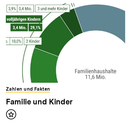
Inhaltskarousell
Inhaltskarussell
für
überspringen
weitere
Inhalte
Zahlen und Fakten
Familie und Kinder
Inhalt
merken