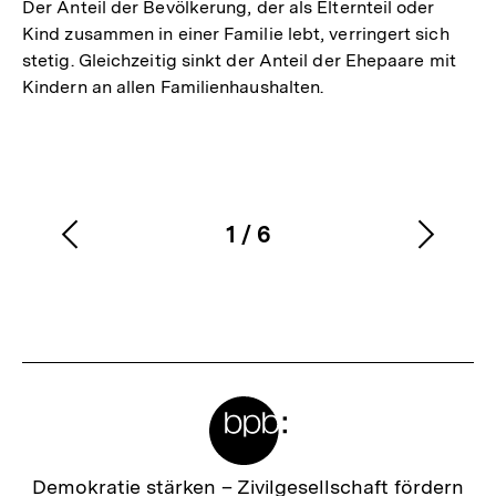
Der Anteil der Bevölkerung, der als Elternteil oder
Kind zusammen in einer Familie lebt, verringert sich
stetig. Gleichzeitig sinkt der Anteil der Ehepaare mit
Kindern an allen Familienhaushalten.
1
/
6
Vorherigen
Nächs
Karussellinhalt
von
Inhalt
Inhalt
anzeigen
anzei
Meta-
Links
Zur
Demokratie stärken –
Zivilgesellschaft fördern