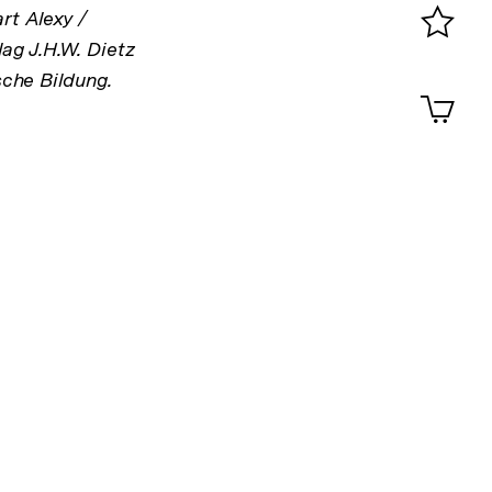
0
rt Alexy /
ag J.H.W. Dietz
Merklist
sche Bildung.
ansehen
0
Artik
im
Shop-
Warenko
ansehen