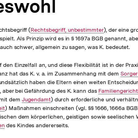
eswohl
htsbegriff (
Interner
Rechtsbegriff, unbestimmter
), der eine g
spielt. Als Prinzip wird es in § 1697a BGB genannt, aber
Link:
s auch schwer, allgemein zu sagen, was K. bedeutet.
den Einzelfall an, und diese Flexibilität ist in der Prax
anz hat das K. v. a. im Zusammenhang mit dem
Intern
Sorger
rundsätzlich haben die Eltern einen weiten Entscheid
Link:
), aber bei Gefährdung des K. kann das
Interner
Familiengericht
 mit dem
Interner
Jugendamt
) durch erforderliche und verhält
Link:
it
) Maßnahmen einschreiten (vgl. §§ 1666, 1666a BGB
Link:
schen dem körperlichen, geistigen sowie seelischen W
en
des Kindes andererseits.