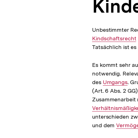
Kind
a
t
i
o
n
Unbestimmter Rec
Kindschaftsrecht
Tatsächlich ist e
Es kommt sehr auf 
notwendig. Relev
des
Interner
Umgangs
. G
(Art. 6 Abs. 2 GG
Link:
Zusammenarbeit
Verhältnismäßigke
unterschieden zwi
und dem
Interner
Vermög
Link: