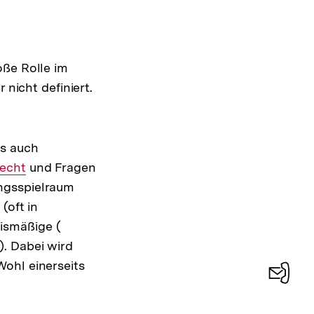
roße Rolle im
Interner
 nicht definiert.
Link:
is auch
er
echt
und Fragen
ungsspielraum
(oft in
nismäßige (
Interner
). Dabei wird
Link:
ohl einerseits
Konta