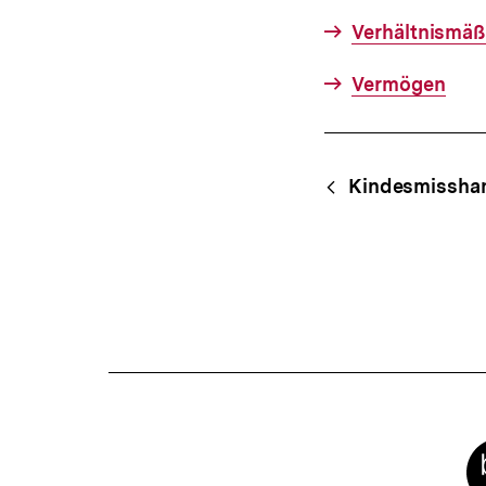
Verhältnismäß
Vermögen
Fussnoten
Content-
Begri
Kindesmissha
Navigation
Meta-