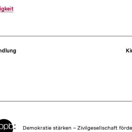
igkeit
ffsnavigation
ndlung
Ki
Zur
Demokratie stärken –
Zivilgesellschaft förd
Startseite