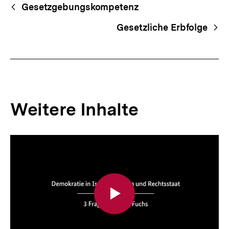
Begriffsnavigation
Content-
Gesetzgebungskompetenz
Navigation
Gesetzliche Erbfolge
Weitere Inhalte
Inhaltskarousell
Inhaltskarussell
für
überspringen
weitere
Inhalte