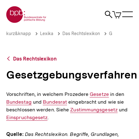
Direkt
Zur Startseite der bpb
zum
0
Artikel
Sho
Seiteninhalt
im
Naviga
Suche
springen
War
öffne
öffnen
öff
Pfadnavigation
Gesetzgebungsverfahren
Brotkrümelnavigation
kurz&knapp
Lexika
Das Rechtslexikon
G
|
bpb.de
Zurück
Das Rechtslexikon
zur
Übersicht
Gesetzgebungsverfahren
Vorschriften, in welchem Prozedere
Interner
Gesetze
in den
Intern
Bundestag
und
Interner
Bundesrat
eingebracht und wie sie
Link:
Link:
beschlossen werden. Siehe
Link:
Interner
Zustimmungsgesetz
und
Inte
Einspruchsgesetz
.
Link:
Link:
Quelle:
Das Rechtslexikon. Begriffe, Grundlagen,