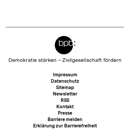
Inhalt
Inhalt
anzeigen
anzei
Meta-
Links
Zur
Demokratie stärken –
Zivilgesellschaft fördern
Startseite
der
Meta-
Impressum
bpb
Navigation
Datenschutz
Sitemap
Newsletter
RSS
Kontakt
Presse
Barriere melden
Erklärung zur Barrierefreiheit