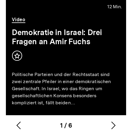
12 Min.
Video
Dauer
Video
12
Min.
Demokratie in Israel: Drei
Fragen an Amir Fuchs
Inhalt
merken
Politische Parteien und der Rechtsstaat sind
zwei zentrale Pfeiler in einer demokratischen
Gesellschaft. In Israel, wo das Ringen um
gesellschaftlichen Konsens besonders
kompliziert ist, fällt beiden…
1
/
6
Vorherigen
Nächs
Karussellinhalt
von