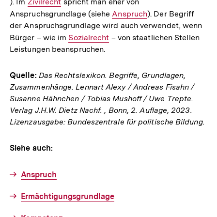
). Im
Interner
Zivilrecht
spricht man eher von
Link:
Link:
Anspruchsgrundlage (siehe
Link:
Interner
Anspruch
). Der Begriff
der Anspruchsgrundlage wird auch verwendet, wenn
Link:
Bürger – wie im
Interner
Sozialrecht
– von staatlichen Stellen
Leistungen beanspruchen.
Link:
Quelle:
Das Rechtslexikon. Begriffe, Grundlagen,
Zusammenhänge. Lennart Alexy / Andreas Fisahn /
Susanne Hähnchen / Tobias Mushoff / Uwe Trepte.
Verlag J.H.W. Dietz Nachf. , Bonn, 2. Auflage, 2023.
Lizenzausgabe: Bundeszentrale für politische Bildung.
Siehe auch:
Anspruch
Ermächtigungsgrundlage