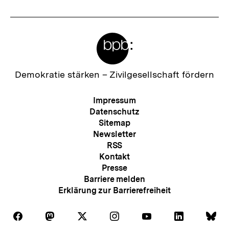
Meta-
Links
Zur
Demokratie stärken –
Zivilgesellschaft fördern
Startseite
der
Meta-
Impressum
bpb
Navigation
Datenschutz
Sitemap
Newsletter
RSS
Kontakt
Presse
Barriere melden
Erklärung zur Barrierefreiheit
Auf
Auf
Auf
Auf
Auf
Auf
Au
Folgen
Folgen
Folgen
Folgen
Folgen
Folgen
Fol
Facebook
Mastodon
X
Instagram
Youtube
LinkedIn
Bl