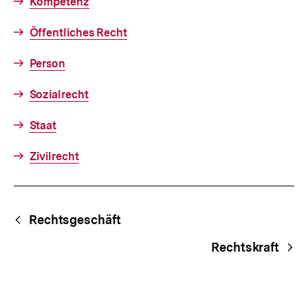
Kompetenz
Öffentliches Recht
Person
Sozialrecht
Staat
Zivilrecht
Fussnoten
Begriffsnavigation
Content-
Rechtsgeschäft
Navigation
Rechtskraft