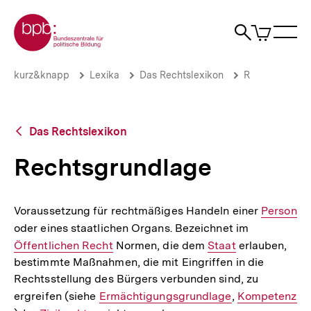
Direkt
Zur Startseite der bpb
zum
0
Artikel
Sho
Seiteninhalt
im
Naviga
Suche
springen
War
öffne
öffnen
öff
Pfadnavigation
Rechtsgrundlage
Brotkrümelnavigation
kurz&knapp
Lexika
Das Rechtslexikon
R
|
bpb.de
Zurück
Das Rechtslexikon
zur
Übersicht
Rechtsgrundlage
Voraussetzung für rechtmäßiges Handeln einer
Interner
Person
oder eines staatlichen Organs. Bezeichnet im
Interner
Link:
Öffentlichen Recht
Normen, die dem
Interner
Staat
erlauben,
Link:
bestimmte Maßnahmen, die mit Eingriffen in die
Link:
Rechtsstellung des Bürgers verbunden sind, zu
ergreifen (siehe
Interner
Ermächtigungsgrundlage
,
Interner
Kompetenz