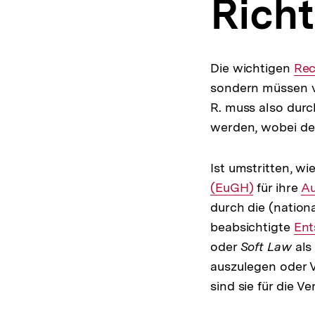
Richt
a
t
i
o
n
Die wichtigen
Int
Rec
sondern müssen 
Lin
R. muss also durc
werden, wobei den
Ist umstritten, wie
(EuGH)
für ihre
In
A
durch die (nation
Li
beabsichtigte
Int
Ent
oder
Soft Law
als
Lin
auszulegen oder V
sind sie für die V