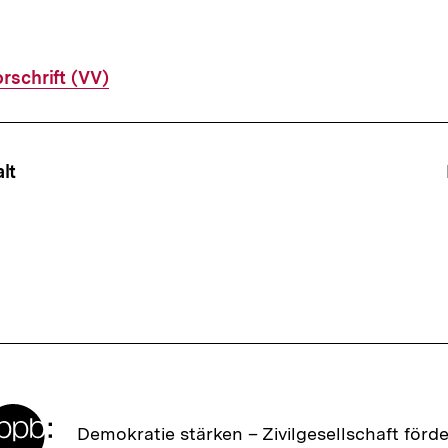
rschrift (VV)
ffsnavigation
lt
Zur
Demokratie stärken –
Zivilgesellschaft förd
Startseite