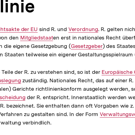
linie
erner
htsakte der EU
sind R. und
Interner
Verordnung
. R. gelten nic
von den
k:
Interner
Mitgliedstaat
en erst in nationales Recht über
Link:
h die eigene Gesetzgebung (
Link:
Interner
Gesetzgeber
) des Staate
 Staaten teilweise ein eigener Gestaltungsspielraum 
Link:
 Teile der R. zu verstehen sind, so ist der
Interner
Europäische 
terner
uslegung
zuständig. Nationales Recht, das auf einer R.
Link:
alen) Gerichte richtlinienkonform ausgelegt werden, s
nk:
erner
scheidung
der R. entspricht. Innerstaatlich werden 
 R. bezeichnet. Sie enthalten dann oft Vorgaben wie z.
k:
erfahren zu gestalten sind. In der Form
Interner
Verwaltungsvo
erwaltung verbindlich.
Link: