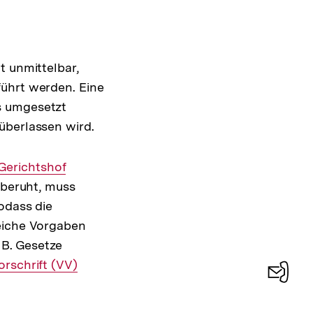
ht unmittelbar,
führt werden. Eine
s umgesetzt
überlassen wird.
Gerichtshof
 beruht, muss
odass die
weiche Vorgaben
 B. Gesetze
rschrift (VV)
Konta