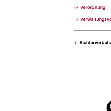
Verordnung
Verwaltungsvo
Fussnoten
Content-
Begri
Richtervorbeha
Navigation
Meta-