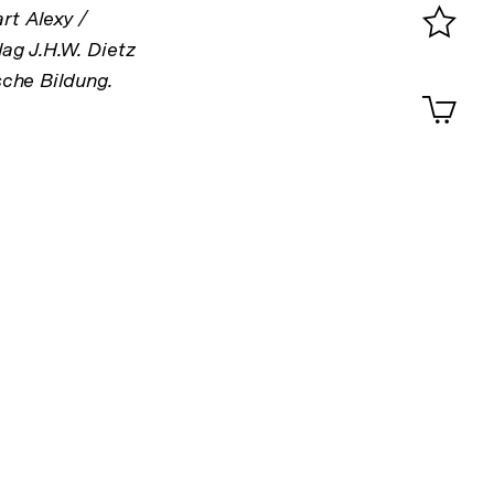
0
rt Alexy /
ag J.H.W. Dietz
Merklist
sche Bildung.
ansehen
0
Artik
im
Shop-
Warenko
ansehen