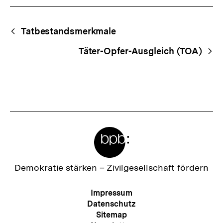
Fussnoten
Begriffsnavigation
Content-
Tatbestandsmerkmale
Navigation
Täter-Opfer-Ausgleich (TOA)
Meta-
Links
Zur
Demokratie stärken –
Zivilgesellschaft fördern
Startseite
der
Meta-
Impressum
bpb
Navigation
Datenschutz
Sitemap