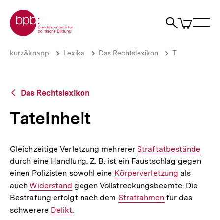
Direkt
Zur Startseite der bpb
zum
0
Artikel
Sho
Seiteninhalt
im
Naviga
Suche
springen
War
öffne
öffnen
öff
Pfadnavigation
Tateinheit
Brotkrümelnavigation
kurz&knapp
Lexika
Das Rechtslexikon
T
|
bpb.de
Zurück
Das Rechtslexikon
zur
Übersicht
Tateinheit
Gleichzeitige Verletzung mehrerer
Interner
Straftatbestände
durch eine Handlung. Z. B. ist ein Faustschlag gegen
Link:
einen Polizisten sowohl eine
Interner
Körperverletzung
als
auch
Interner
Widerstand
gegen Vollstreckungsbeamte. Die
Link:
Bestrafung erfolgt nach dem
Link:
Interner
Strafrahmen
für das
schwerere
Interner
Delikt
.
Link: