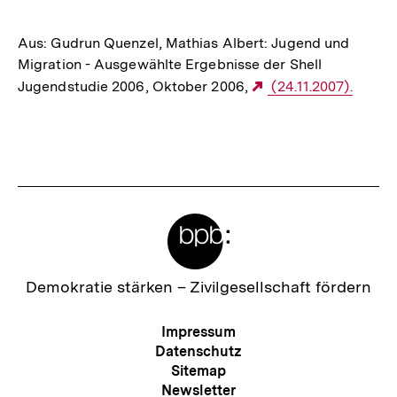
Aus: Gudrun Quenzel, Mathias Albert: Jugend und
Migration - Ausgewählte Ergebnisse der Shell
Jugendstudie 2006, Oktober 2006,
Externer
(24.11.2007).
Link:
Fussnoten
Meta-
Links
Zur
Demokratie stärken –
Zivilgesellschaft fördern
Startseite
der
Meta-
Impressum
bpb
Navigation
Datenschutz
Sitemap
Newsletter