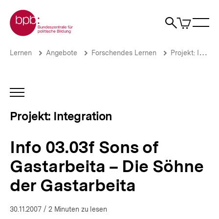
Direkt
Zur Startseite der bpb
zum
0
Artikel
Sho
Seiteninhalt
im
Naviga
Suche
springen
War
öffne
öffnen
öff
Pfadnavigation
Info
Brotkrümelnavigation
Lernen
Angebote
Forschendes Lernen
Projekt: Integration
03.03f
Sons
of
Gastarbeita
INHALTSNAVIGATION
–
ÖFFNEN
Die
Projekt: Integration
Söhne
der
Gastarbeita
Info 03.03f Sons of
|
Jugendliche
Gastarbeita – Die Söhne
zwischen
Ausgrenzung
der Gastarbeita
und
Integration
|
30.11.2007
/ 2 Minuten zu lesen
bpb.de