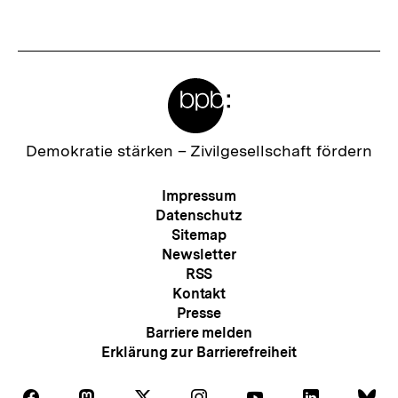
Fussnoten
Meta-
Links
Zur
Demokratie stärken –
Zivilgesellschaft fördern
Startseite
der
Meta-
Impressum
bpb
Navigation
Datenschutz
Sitemap
Newsletter
RSS
Kontakt
Presse
Barriere melden
Erklärung zur Barrierefreiheit
Auf
Auf
Auf
Auf
Auf
Auf
Au