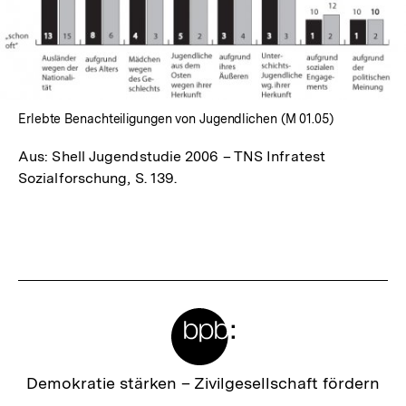
öffnen
Erlebte Benachteiligungen von Jugendlichen (M 01.05)
Aus: Shell Jugendstudie 2006 – TNS Infratest
Sozialforschung, S. 139.
Fussnoten
Meta-
Links
Zur
Demokratie stärken –
Zivilgesellschaft fördern
Startseite