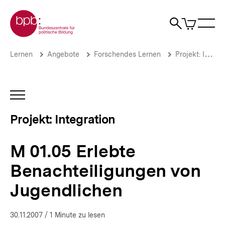
Direkt
Zur Startseite der bpb
zum
0
Artikel
Sho
Seiteninhalt
im
Naviga
Suche
springen
War
öffne
öffnen
öff
Pfadnavigation
M
Brotkrümelnavigation
Lernen
Angebote
Forschendes Lernen
Projekt: Integration
01.05
Erlebte
Benachteiligungen
von
INHALTSNAVIGATION
Jugendlichen
ÖFFNEN
|
Projekt: Integration
Jugendliche
zwischen
Ausgrenzung
M 01.05 Erlebte
und
Integration
Benachteiligungen von
|
bpb.de
Jugendlichen
30.11.2007
/ 1 Minute zu lesen