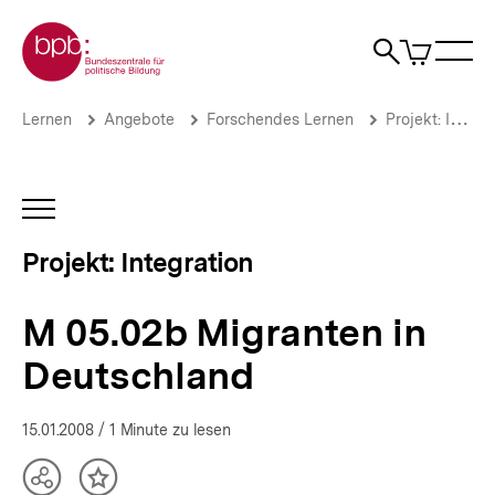
Direkt
Zur Startseite der bpb
zum
0
Artikel
Sho
Seiteninhalt
im
Naviga
Suche
springen
War
öffne
öffnen
öff
Pfadnavigation
M
Brotkrümelnavigation
Lernen
Angebote
Forschendes Lernen
Projekt: Integration
05.02b
Migranten
in
Deutschland
INHALTSNAVIGATION
|
ÖFFNEN
Jugendliche
Projekt: Integration
zwischen
Ausgrenzung
und
M 05.02b Migranten in
Integration
|
Deutschland
bpb.de
15.01.2008
/ 1 Minute zu lesen
Teilen
Inhalt