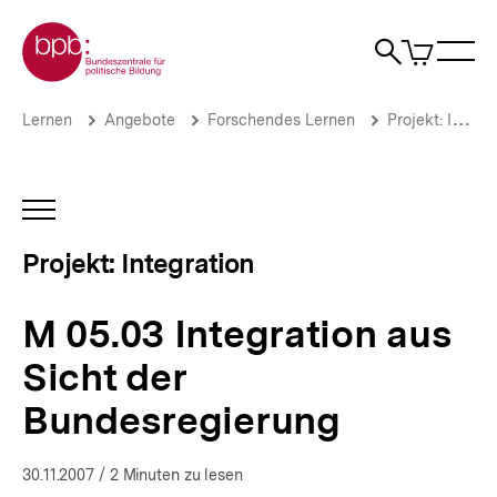
Direkt
Zur Startseite der bpb
zum
0
Artikel
Sho
Seiteninhalt
im
Naviga
Suche
springen
War
öffne
öffnen
öff
Pfadnavigation
M
Brotkrümelnavigation
Lernen
Angebote
Forschendes Lernen
Projekt: Integration
05.03
Integration
aus
Sicht
INHALTSNAVIGATION
der
ÖFFNEN
Bundesregierung
Projekt: Integration
|
Jugendliche
zwischen
M 05.03 Integration aus
Ausgrenzung
und
Sicht der
Integration
|
Bundesregierung
bpb.de
30.11.2007
/ 2 Minuten zu lesen