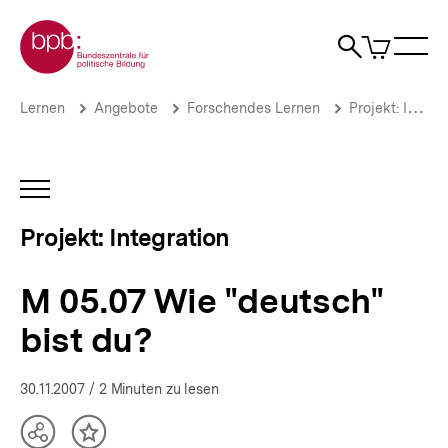
Direkt
Zur Startseite der bpb
zum
0
Artikel
Sho
Seiteninhalt
im
Naviga
Suche
springen
War
öffne
öffnen
öff
Pfadnavigation
M
Brotkrümelnavigation
Lernen
Angebote
Forschendes Lernen
Projekt: Integration
05.07
Wie
"deutsch"
bist
INHALTSNAVIGATION
du?
ÖFFNEN
|
Projekt: Integration
Jugendliche
zwischen
Ausgrenzung
M 05.07 Wie "deutsch"
und
Integration
bist du?
|
bpb.de
30.11.2007
/ 2 Minuten zu lesen
Teilen
Inhalt