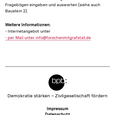
Fragebögen eingeben und auswerten (siehe auch
Baustein 2).
Weitere Informationen:
- Internetangebot unter
Interner
- per Mail unter info@forschenmitgrafstat.de
Link:
Fussnoten
Meta-
Links
Zur
Demokratie stärken –
Zivilgesellschaft fördern
Startseite
der
Meta-
Impressum
bpb
Navigation
Datenschutz