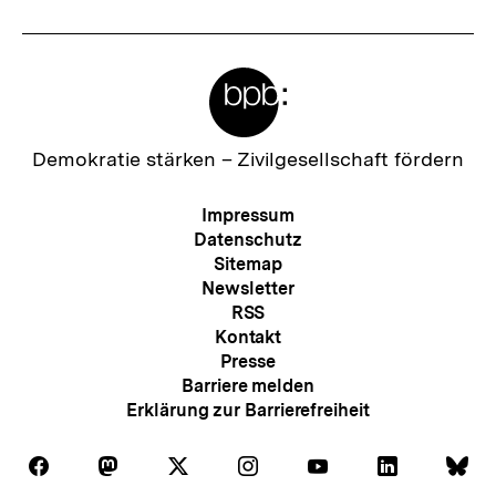
Meta-
Links
Zur
Demokratie stärken –
Zivilgesellschaft fördern
Startseite
der
Meta-
Impressum
bpb
Navigation
Datenschutz
Sitemap
Newsletter
RSS
Kontakt
Presse
Barriere melden
Erklärung zur Barrierefreiheit
Auf
Auf
Auf
Auf
Auf
Auf
Au
Folgen
Folgen
Folgen
Folgen
Folgen
Folgen
Fol
Facebook
Mastodon
X
Instagram
Youtube
LinkedIn
Bl