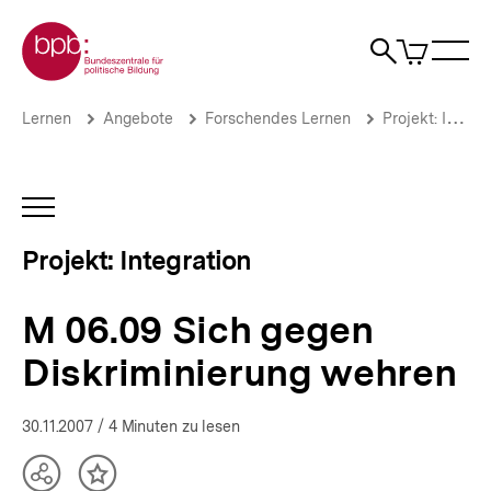
Direkt
Zur Startseite der bpb
zum
0
Artikel
Sho
Seiteninhalt
im
Naviga
Suche
springen
War
öffne
öffnen
öff
Pfadnavigation
M
Brotkrümelnavigation
Lernen
Angebote
Forschendes Lernen
Projekt: Integration
06.09
Sich
gegen
Diskriminierung
INHALTSNAVIGATION
wehren
ÖFFNEN
|
Projekt: Integration
Jugendliche
zwischen
Ausgrenzung
M 06.09 Sich gegen
und
Integration
Diskriminierung wehren
|
bpb.de
30.11.2007
/ 4 Minuten zu lesen
Teilen
Inhalt