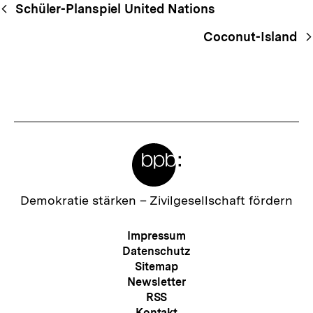
Begriffsnavigation
Content-
Schüler-Planspiel United Nations
Navigation
Coconut-Island
Meta-
Links
Zur
Demokratie stärken –
Zivilgesellschaft fördern
Startseite
der
Meta-
Impressum
bpb
Navigation
Datenschutz
Sitemap
Newsletter
RSS
Kontakt