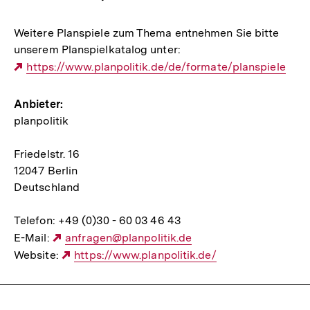
Weitere Planspiele zum Thema entnehmen Sie bitte
unserem Planspielkatalog unter:
Externer
https://www.planpolitik.de/de/formate/planspiele
Link:
Anbieter:
planpolitik
Friedelstr. 16
12047 Berlin
Deutschland
Telefon: +49 (0)30 - 60 03 46 43
E-Mail:
Externer
anfragen@planpolitik.de
Website:
Link:
Externer
https://www.planpolitik.de/
Link: