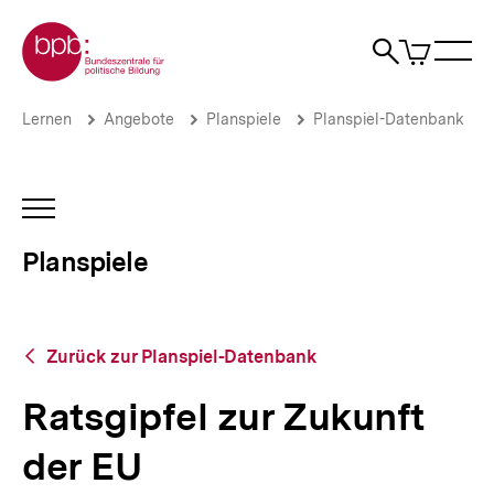
Direkt
Zur Startseite der bpb
zum
0
Artikel
Sho
Seiteninhalt
im
Naviga
Suche
springen
War
öffne
öffnen
öff
Pfadnavigation
Ratsgipfel
Brotkrümelnavigation
Lernen
Angebote
Planspiele
Planspiel-Datenbank
zur
Zukunft
der
EU
INHALTSNAVIGATION
|
ÖFFNEN
Planspiele
Planspiele
|
bpb.de
Zurück
Zurück zur Planspiel-Datenbank
zur
Planspiel-
Ratsgipfel zur Zukunft
Datenbank
der EU