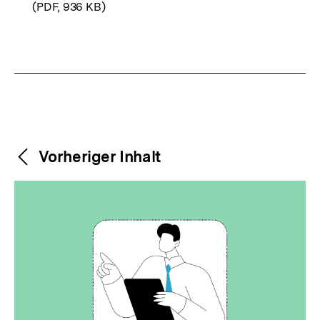
(PDF, 936 KB)
Link:
Fussnoten
Weitere
Content-
Vorheriger Inhalt
Navigation
Inhalte