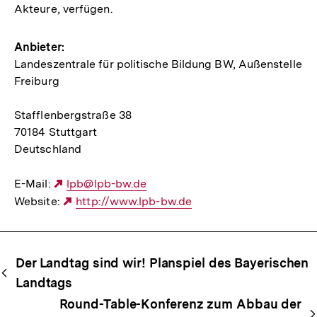
Akteure, verfügen.
Anbieter:
Landeszentrale für politische Bildung BW, Außenstelle
Freiburg
Stafflenbergstraße 38
70184 Stuttgart
Deutschland
E-Mail:
Externer
lpb@lpb-bw.de
Website:
Link:
Externer
http://www.lpb-bw.de
Link:
Begriffsnavigation
Content-
Der Landtag sind wir! Planspiel des Bayerischen
Navigation
Landtags
Round-Table-Konferenz zum Abbau der