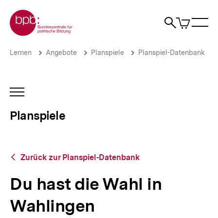
Direkt
Zur Startseite der bpb
zum
0
Artikel
Sho
Seiteninhalt
im
Naviga
Suche
springen
War
öffne
öffnen
öff
Pfadnavigation
Du
Brotkrümelnavigation
Lernen
Angebote
Planspiele
Planspiel-Datenbank
hast
die
Wahl
in
INHALTSNAVIGATION
Wahlingen
ÖFFNEN
|
Planspiele
Planspiele
|
bpb.de
Zurück
Zurück zur Planspiel-Datenbank
zur
Planspiel-
Du hast die Wahl in
Datenbank
Wahlingen