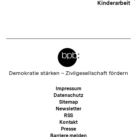
Kinderarbeit
Meta-
Links
Zur
Demokratie stärken –
Zivilgesellschaft fördern
Startseite
der
Meta-
Impressum
bpb
Navigation
Datenschutz
Sitemap
Newsletter
RSS
Kontakt
Presse
Barriere melden