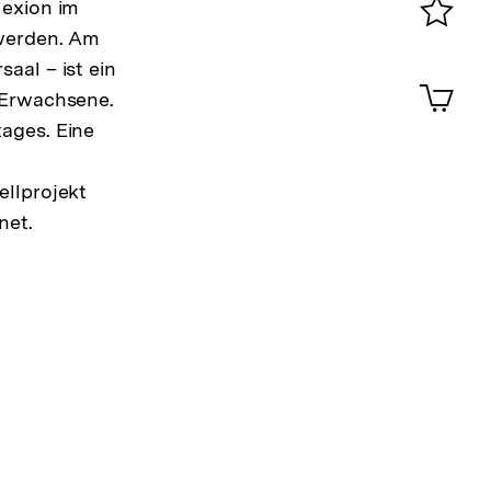
lexion im
 werden. Am
Merklist
aal – ist ein
ansehen
0
Artik
 Erwachsene.
im
ages. Eine
Shop-
Warenko
ansehen
ellprojekt
net.