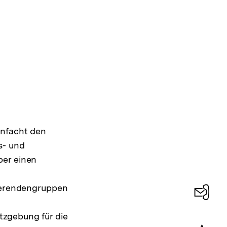
infacht den
s- und
ber einen
dierendengruppen
Konta
tzgebung für die
0