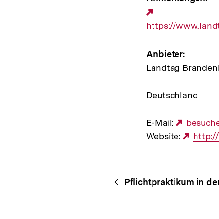
Externer
https://www.land
Link:
Anbieter:
Landtag Branden
Deutschland
E-Mail:
Externe
besuche
Website:
Link:
Exter
http:
Link:
Content-
Begriff
Pflichtpraktikum in der
Navigation