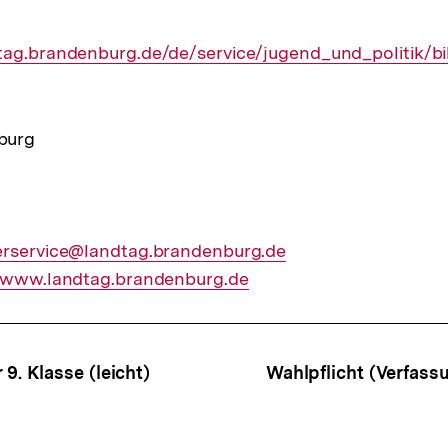
tag.brandenburg.de/de/service/jugend_und_politik/
burg
r
rservice@landtag.brandenburg.de
ner
//www.landtag.brandenburg.de
snavigation
 9. Klasse (leicht)
Wahlpflicht (Verfas