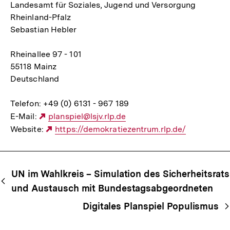
Landesamt für Soziales, Jugend und Versorgung
Rheinland-Pfalz
Sebastian Hebler
Rheinallee 97 - 101
55118 Mainz
Deutschland
Telefon: +49 (0) 6131 - 967 189
E-Mail:
Externer
planspiel@lsjv.rlp.de
Website:
Link:
Externer
https://demokratiezentrum.rlp.de/
Link:
Begriffsnavigation
Content-
UN im Wahlkreis – Simulation des Sicherheitsrats
Navigation
und Austausch mit Bundestagsabgeordneten
Digitales Planspiel Populismus