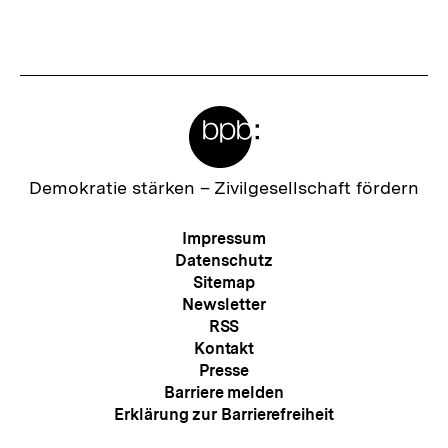
Meta-
Links
Zur
Demokratie stärken –
Zivilgesellschaft fördern
Startseite
der
Meta-
Impressum
bpb
Navigation
Datenschutz
Sitemap
Newsletter
RSS
Kontakt
Presse
Barriere melden
Erklärung zur Barrierefreiheit