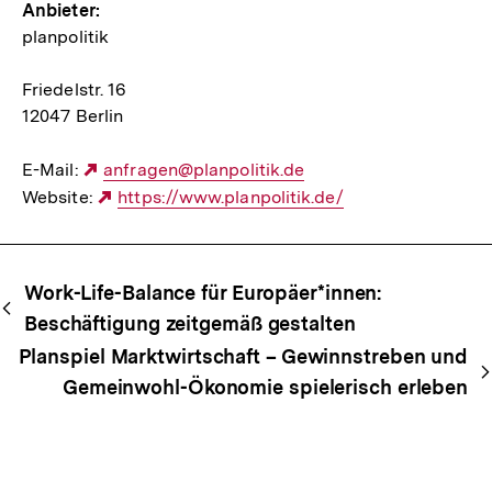
Anbieter:
planpolitik
Friedelstr. 16
12047 Berlin
E-Mail:
Externer
anfragen@planpolitik.de
Website:
Link:
Externer
https://www.planpolitik.de/
Link:
Begriffsnavigation
Content-
Work-Life-Balance für Europäer*innen:
Navigation
Beschäftigung zeitgemäß gestalten
Planspiel Marktwirtschaft – Gewinnstreben und
Gemeinwohl-Ökonomie spielerisch erleben