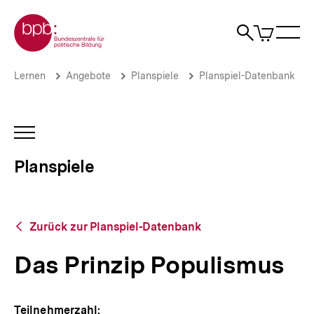
Direkt
Zur Startseite der bpb
zum
0
Artikel
Sho
Seiteninhalt
im
Naviga
Suche
springen
War
öffne
öffnen
öff
Pfadnavigation
Das
Brotkrümelnavigation
Lernen
Angebote
Planspiele
Planspiel-Datenbank
Prinzip
Populismus
|
Planspiele
INHALTSNAVIGATION
|
ÖFFNEN
bpb.de
Planspiele
Zurück
Zurück zur Planspiel-Datenbank
zur
Planspiel-
Das Prinzip Populismus
Datenbank
Teilnehmerzahl: