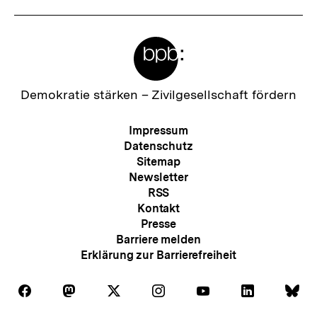
Meta-
Links
Zur
Demokratie stärken –
Zivilgesellschaft fördern
Startseite
der
Meta-
Impressum
bpb
Navigation
Datenschutz
Sitemap
Newsletter
RSS
Kontakt
Presse
Barriere melden
Erklärung zur Barrierefreiheit
Auf
Auf
Auf
Auf
Auf
Auf
Au
Folgen
Folgen
Folgen
Folgen
Folgen
Folgen
Fol
Facebook
Mastodon
X
Instagram
Youtube
LinkedIn
Bl
Sie
Sie
Sie
Sie
Sie
Sie
Sie