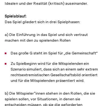
Idealen und der Realität (kritisch) auseinander.
Spielablauf:
Das Spiel gliedert sich in drei Spielphasen:
a) Die Einführung in das Spiel und sich vertraut
machen mit den zu spielenden Rollen
Das große G steht im Spiel für „die Gemeinschaft“
Zu Spielbeginn wird für die Mitspielenden ein
Szenario simuliert, dass sich an einem sehr extrem
rechtsextremistischen Gesellschaftsbild orientiert
und für die Mitspielenden präsentiert wird.
b) Die Mitspieler*innen stehen in den Rollen, die sie
spielen sollen, vor Situationen, in denen sie
entscheiden müssen, ob sie die geforderten