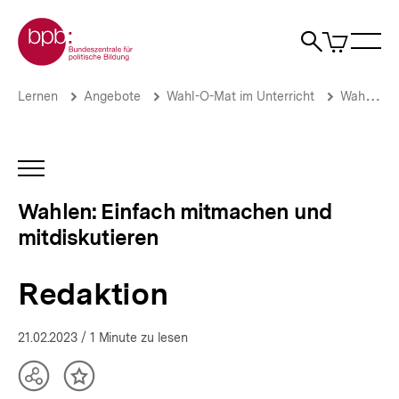
Direkt
Zur Startseite der bpb
zum
0
Artikel
Sho
Seiteninhalt
im
Naviga
Suche
springen
War
öffne
öffnen
öff
Pfadnavigation
Redaktion
Brotkrümelnavigation
Lernen
Angebote
Wahl-O-Mat im Unterricht
Wahlen: Einfach mitmachen und mitdiskutieren
|
Wahlen:
Einfach
mitmachen
INHALTSNAVIGATION
und
ÖFFNEN
mitdiskutieren
Wahlen: Einfach mitmachen und
|
mitdiskutieren
bpb.de
Redaktion
21.02.2023
/ 1 Minute zu lesen
Teilen
Inhalt