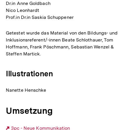
Dr.in Anne Goldbach
Nico Leonhardt
Prof.in Dr.in Saskia Schuppener
Getestet wurde das Material von den Bildungs- und
Inklusionsreferent/-innen Beate Schlothauer, Tom
Hoffmann, Frank Pöschmann, Sebastian Wenzel &
Steffen Martick.
Illustrationen
Nanette Henschke
Umsetzung
Externer
3pc - Neue Kommunikation