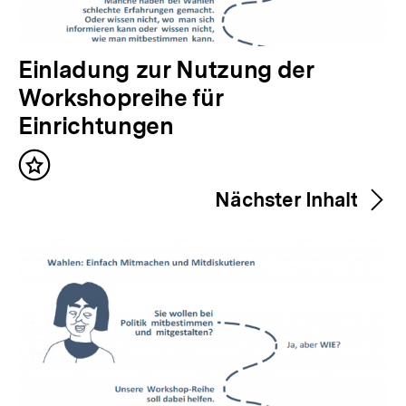
V
Einladung zur Nutzung der
o
Workshopreihe für
r
Einrichtungen
h
Inhalt
e
merken
Nächster Inhalt
r
i
g
e
r
I
n