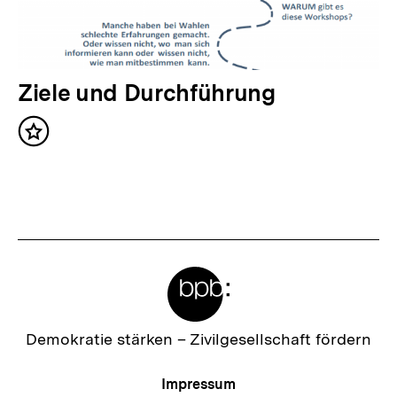
h
a
l
t
N
Ziele und Durchführung
:
ä
Inhalt
c
merken
h
s
t
e
Meta-
r
Links
I
n
Zur
Demokratie stärken –
Zivilgesellschaft fördern
Startseite
h
der
Meta-
Impressum
a
bpb