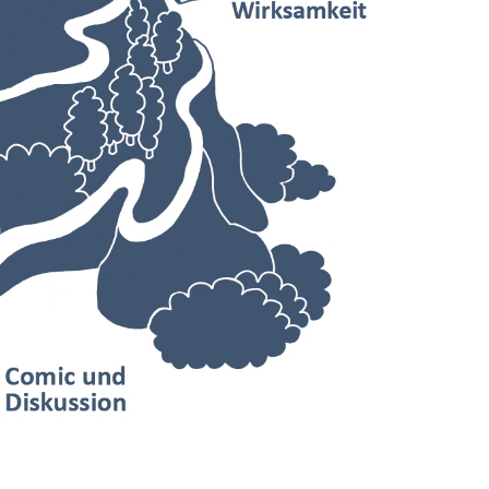
In
Lightbox
öffnen