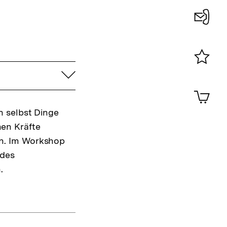
Konta
0
aufklappen
Merklist
ansehen
0
Artik
im
n selbst Dinge
Shop-
Warenko
en Kräfte
ansehen
ben. Im Workshop
 des
.