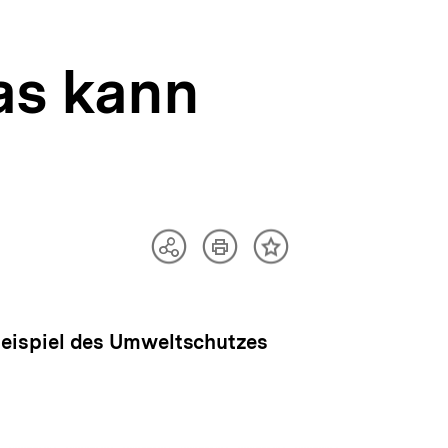
as kann
Artikel
Teilen
Inhalt
drucken
Optionen
merken
anzeigen
Beispiel des Umweltschutzes