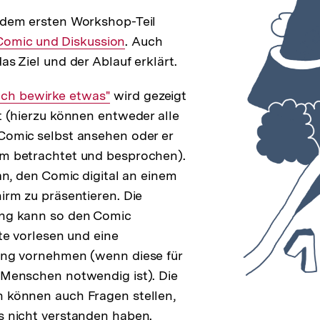
 dem ersten Workshop-Teil
Interner
Comic und Diskussion
. Auch
as Ziel und der Ablauf erklärt.
Link:
Ich bewirke etwas"
wird gezeigt
t (hierzu können entweder alle
Comic selbst ansehen oder er
m betrachtet und besprochen).
 an, den Comic digital an einem
irm zu präsentieren. Die
ng kann so den Comic
xte vorlesen und eine
ung vornehmen (wenn diese für
 Menschen notwendig ist). Die
 können auch Fragen stellen,
s nicht verstanden haben.