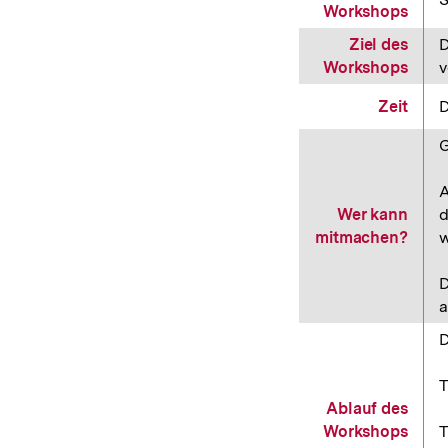
Workshops
Ziel des
D
Workshops
v
Zeit
D
G
A
Wer kann
d
mitmachen?
w
D
a
D
T
Ablauf des
Workshops
T