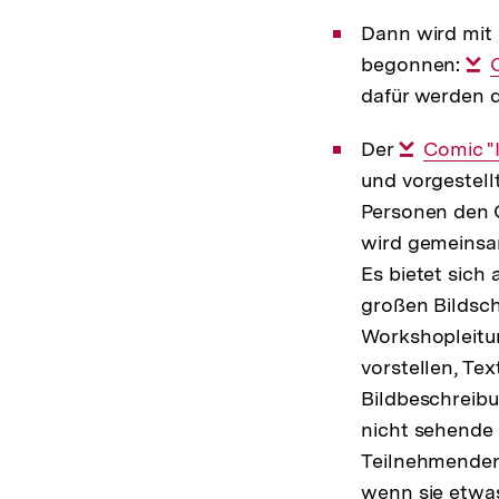
Dann wird mit
begonnen:
dafür werden d
Der
Interner
Comic "
und vorgestell
Link:
Personen den 
wird gemeinsa
Es bietet sich
großen Bildsch
Workshopleitu
vorstellen, Te
Bildbeschreib
nicht sehende
Teilnehmenden
wenn sie etwa