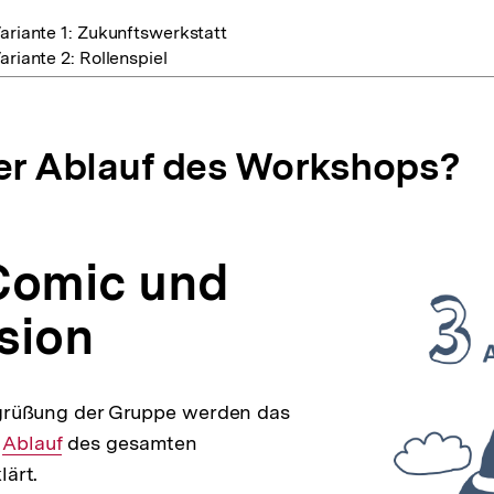
ariante 1: Zukunftswerkstatt
ariante 2: Rollenspiel
der Ablauf des Workshops?
 Comic und
sion
grüßung der Gruppe werden das
Interner
Ablauf
des gesamten
ärt.
Link: