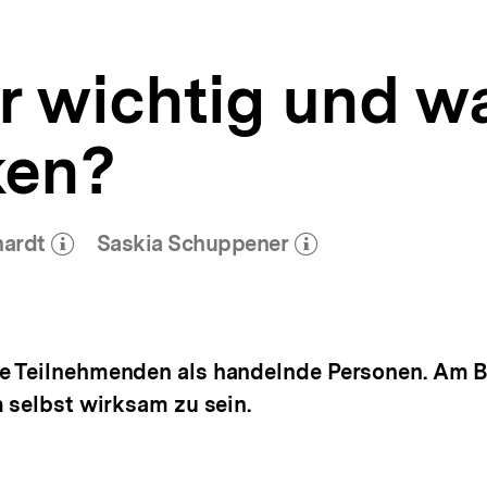
ir wichtig und w
ken?
hardt
Saskia Schuppener
Mehr zum Autor)
(Mehr zum Autor)
öffnen
öffnen
e Teilnehmenden als handelnde Personen. Am 
m selbst wirksam zu sein.