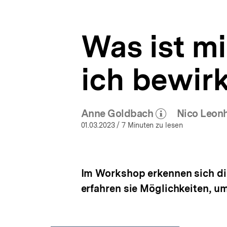
bewirken?
a
ÖFFNEN
|
t
Wahlen:
i
Einfach
Was ist m
o
mitmachen
n
und
mitdiskutieren
ich bewir
|
bpb.de
Anne Goldbach
Nico Leon
(Mehr zum Autor)
(
öffnen
01.03.2023
/ 7 Minuten zu lesen
Im Workshop erkennen sich di
erfahren sie Möglichkeiten, u