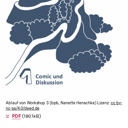
In
Lightbox
öffnen
Ablauf von Workshop 3 (bpb, Nanette Henschke) Lizenz:
cc by-
nc-sa/4.0/deed.de
Als
PDF
herunterladen
(180.1kB)