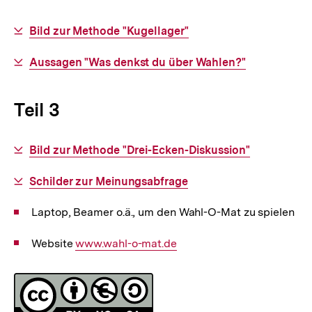
Interner
Bild zur Methode "Kugellager"
Link:
Interner
Aussagen "Was denkst du über Wahlen?"
Link:
Teil 3
Interner
Bild zur Methode "Drei-Ecken-Diskussion"
Link:
Interner
Schilder zur Meinungsabfrage
Link:
Laptop, Beamer o.ä., um den Wahl-O-Mat zu spielen
Website
Interner
www.wahl-o-mat.de
Link:
Fussnoten
Lizenz
Zum
Seite