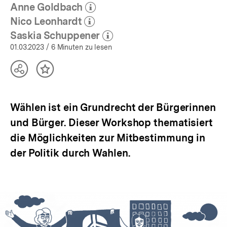
Anne Goldbach
bpb.de
(Mehr zum Autor)
öffnen
Nico Leonhardt
(Mehr zum Autor)
öffnen
Saskia Schuppener
(Mehr zum Autor)
öffnen
01.03.2023
/ 6 Minuten zu lesen
Teilen
Inhalt
Optionen
merken
anzeigen
Wählen ist ein Grundrecht der Bürgerinnen
und Bürger. Dieser Workshop thematisiert
die Möglichkeiten zur Mitbestimmung in
der Politik durch Wahlen.