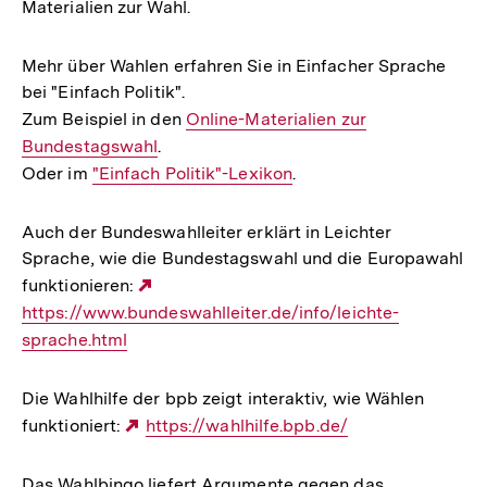
Materialien zur Wahl.
Mehr über Wahlen erfahren Sie in Einfacher Sprache
bei "Einfach Politik".
Zum Beispiel in den
Interner
Online-Materialien zur
Bundestagswahl
.
Link:
Oder im
Interner
"Einfach Politik"-Lexikon
.
Link:
Auch der Bundeswahlleiter erklärt in Leichter
Sprache, wie die Bundestagswahl und die Europawahl
funktionieren:
Externer
https://www.bundeswahlleiter.de/info/leichte-
Link:
sprache.html
Die Wahlhilfe der bpb zeigt interaktiv, wie Wählen
funktioniert:
Externer
https://wahlhilfe.bpb.de/
Link:
Das Wahlbingo liefert Argumente gegen das