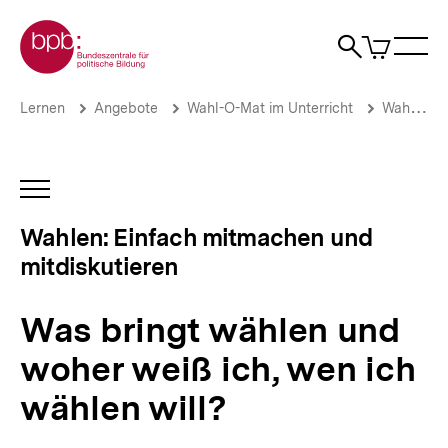
Direkt
Zur Startseite der bpb
zum
0
Artikel
Sho
Seiteninhalt
im
Naviga
Suche
springen
War
öffne
öffnen
öff
Pfadnavigation
Was
Brotkrümelnavigation
Lernen
Angebote
Wahl-O-Mat im Unterricht
Wahlen: Einfach mitmachen und mitdiskutieren
bringt
wählen
und
woher
INHALTSNAVIGATION
weiß
ÖFFNEN
ich,
Wahlen: Einfach mitmachen und
wen
mitdiskutieren
ich
wählen
will?
Was bringt wählen und
|
Wahlen:
woher weiß ich, wen ich
Einfach
mitmachen
wählen will?
und
mitdiskutieren
|