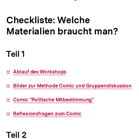
Checkliste: Welche
Materialien braucht man?
Teil 1
Interner
Ablauf des Workshops
Link:
Interner
Bilder zur Methode Comic und Gruppendiskussion
Link:
Interner
Comic "Politische Mitbestimmung"
Link:
Interner
Reflexionsfragen zum Comic
Link:
Teil 2