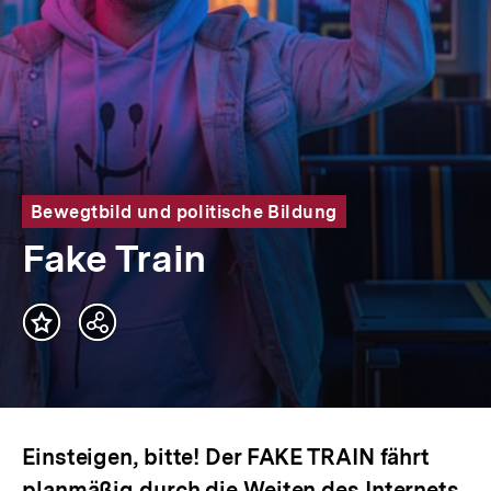
Bewegtbild und politische Bildung
Fake Train
Teilen
Optionen
anzeigen
Einsteigen, bitte! Der FAKE TRAIN fährt
planmäßig durch die Weiten des Internets