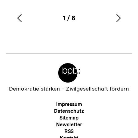
1
/
6
Vorherigen
Nächs
Karussellinhalt
von
Inhalt
Inhalt
anzeigen
anzei
Meta-
Links
Zur
Demokratie stärken –
Zivilgesellschaft fördern
Startseite
der
Meta-
Impressum
bpb
Navigation
Datenschutz
Sitemap
Newsletter
RSS