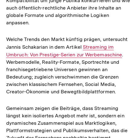
Kompatibilität um junge Publika konkurrieren und wie
auch öffentlich-rechtliche Anbieter ihre Inhalte an
globale Formate und algorithmische Logiken
anpassen.
Welche Trends den Markt künftig prägen, untersucht
Jannis Schakarian in dem Artikel
Interner
Streaming im
Umbruch: Von Prestige-Serien zur Werbemaschine
Link:
.
Werbemodelle, Reality-Formate, Sportrechte und
franchisegetriebene Universen gewinnen an
Bedeutung; zugleich verschwimmen die Grenzen
zwischen klassischem Fernsehen, Social Media,
Creator-Ökonomie und Bewegtbildplattformen.
Gemeinsam zeigen die Beiträge, dass Streaming
längst kein isoliertes Angebot mehr ist, sondern ein
dynamisches Zusammenspiel aus Marktlogiken,
Plattformstrategien und Publikumsverhalten, das die
Zukunft des Fernsehens nachhaltig bestimmt.