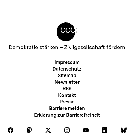
anzeigen
anzei
Meta-
Links
Zur
Demokratie stärken –
Zivilgesellschaft fördern
Startseite
der
Meta-
Impressum
bpb
Navigation
Datenschutz
Sitemap
Newsletter
RSS
Kontakt
Presse
Barriere melden
Erklärung zur Barrierefreiheit
Auf
Auf
Auf
Auf
Auf
Auf
Au
Folgen
Folgen
Folgen
Folgen
Folgen
Folgen
Fol