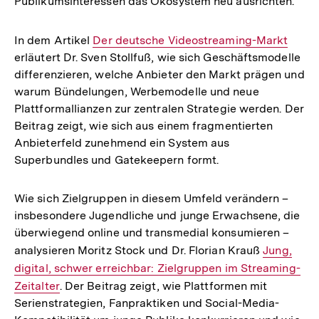
Publikumsinteressen das Ökosystem neu ausrichten.
In dem Artikel
Interner
Der deutsche Videostreaming-Markt
erläutert Dr. Sven Stollfuß, wie sich Geschäftsmodelle
Link:
differenzieren, welche Anbieter den Markt prägen und
warum Bündelungen, Werbemodelle und neue
Plattformallianzen zur zentralen Strategie werden. Der
Beitrag zeigt, wie sich aus einem fragmentierten
Anbieterfeld zunehmend ein System aus
Superbundles und Gatekeepern formt.
Wie sich Zielgruppen in diesem Umfeld verändern –
insbesondere Jugendliche und junge Erwachsene, die
überwiegend online und transmedial konsumieren –
analysieren Moritz Stock und Dr. Florian Krauß
Interner
Jung,
digital, schwer erreichbar: Zielgruppen im Streaming-
Link:
Zeitalter
. Der Beitrag zeigt, wie Plattformen mit
Serienstrategien, Fanpraktiken und Social-Media-