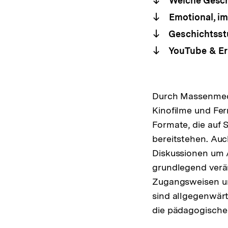
Welche Geschi
Emotional, im
Geschichtsstu
YouTube & Er
Durch Massenmedi
Kinofilme und Fe
Formate, die auf 
bereitstehen. Auc
Diskussionen um A
grundlegend verän
Zugangsweisen un
sind allgegenwärt
die pädagogische 