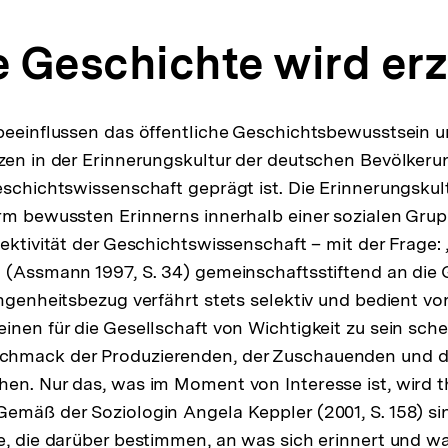
 Geschichte wird erz
beeinflussen das öffentliche Geschichtsbewusstsein u
zen in der Erinnerungskultur der deutschen Bevölkerun
eschichtswissenschaft geprägt ist. Die Erinnerungskult
rm bewussten Erinnerns innerhalb einer sozialen Grupp
jektivität der Geschichtswissenschaft – mit der Frage:
“ (Assmann 1997, S. 34) gemeinschaftsstiftend an die
angenheitsbezug verfährt stets selektiv und bedient v
inen für die Gesellschaft von Wichtigkeit zu sein sch
hmack der Produzierenden, der Zuschauenden und d
en. Nur das, was im Moment von Interesse ist, wird t
emäß der Soziologin Angela Keppler (2001, S. 158) sin
e, die darüber bestimmen, an was sich erinnert und w