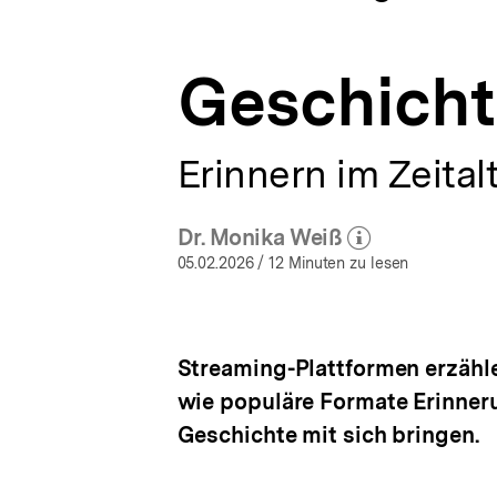
Öffentlichkeit
a
ÖFFNEN
im
t
Wandel
i
|
Geschich
o
bpb.de
n
Erinnern im Zeital
Dr. Monika Weiß
(Mehr zum Autor)
öffnen
05.02.2026
/ 12 Minuten zu lesen
Streaming-Plattformen erzähl
wie populäre Formate Erinner
Geschichte mit sich bringen.