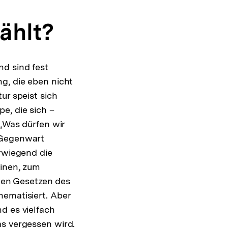
ählt?
nd sind fest
g, die eben nicht
ur speist sich
e, die sich –
 „Was dürfen wir
 Gegenwart
orwiegend die
einen, zum
en Gesetzen des
hematisiert. Aber
d es vielfach
as vergessen wird.