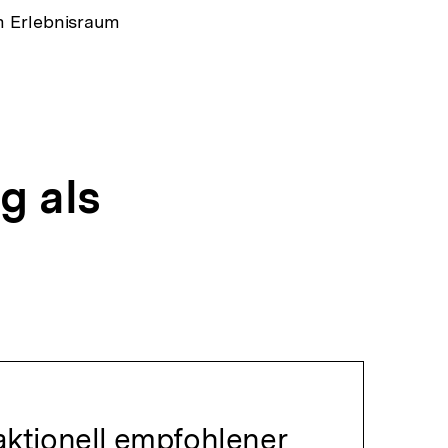
m Erlebnisraum
g als
ktionell empfohlener