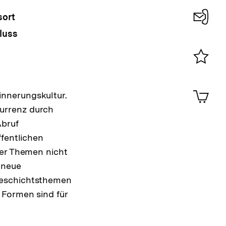
sort
luss
Konta
0
Merklist
ansehen
0
Artik
nnerungskultur.
im
urrenz durch
Shop-
Warenko
Abruf
ansehen
ffentlichen
her Themen nicht
 neue
Geschichtsthemen
 Formen sind für