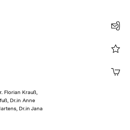
Konta
0
Merklist
ansehen
0
Artik
im
Shop-
Warenko
. Florian Krauß,
ansehen
lfuß, Dr.in Anne
artens, Dr.in Jana