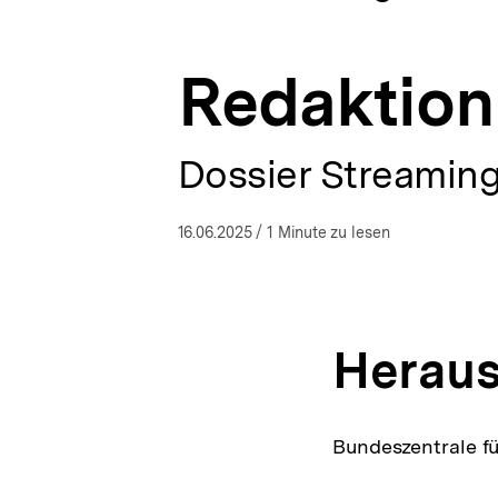
Wandel
a
ÖFFNEN
|
t
bpb.de
i
Redaktion
o
n
Dossier Streaming
16.06.2025
/ 1 Minute zu lesen
Herau
Bundeszentrale fü