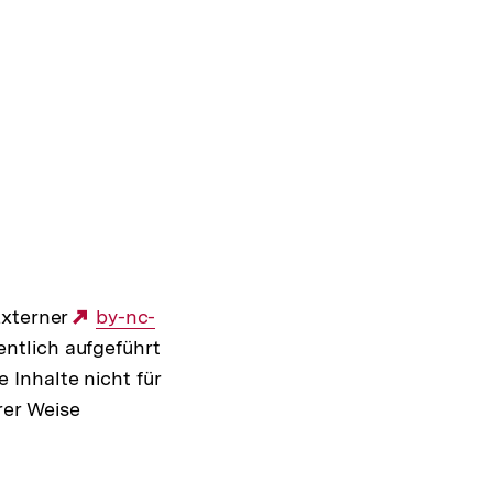
Externer
Externer
by-nc-
fentlich aufgeführt
Link:
Inhalte nicht für
rer Weise