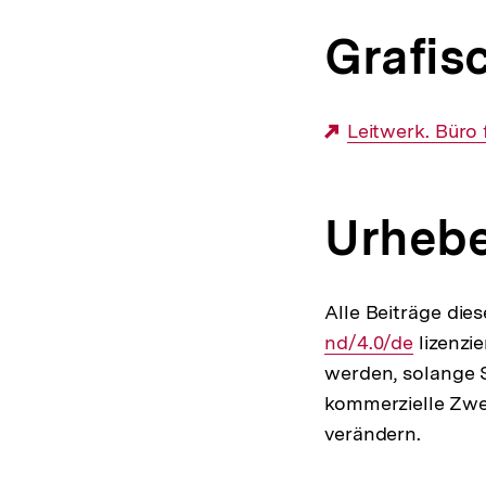
Grafis
Externer
Leitwerk. Büro
Link:
Urhebe
Alle Beiträge die
nd/4.0/de
lizenzie
werden, solange S
kommerzielle Zwe
verändern.