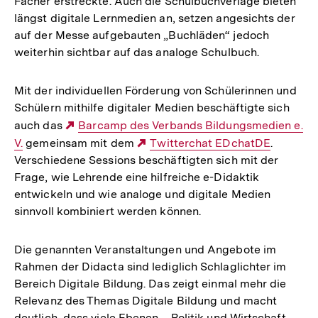
Fächer erstreckte. Auch die Schulbuchverlage bieten
längst digitale Lernmedien an, setzen angesichts der
auf der Messe aufgebauten „Buchläden“ jedoch
weiterhin sichtbar auf das analoge Schulbuch.
Mit der individuellen Förderung von Schülerinnen und
Schülern mithilfe digitaler Medien beschäftigte sich
auch das
Externer
Barcamp des Verbands Bildungsmedien e.
V.
gemeinsam mit dem
Link:
Externer
Twitterchat EDchatDE
.
Verschiedene Sessions beschäftigten sich mit der
Link:
Frage, wie Lehrende eine hilfreiche e-Didaktik
entwickeln und wie analoge und digitale Medien
sinnvoll kombiniert werden können.
Die genannten Veranstaltungen und Angebote im
Rahmen der Didacta sind lediglich Schlaglichter im
Bereich Digitale Bildung. Das zeigt einmal mehr die
Relevanz des Themas Digitale Bildung und macht
deutlich, dass viele Ebenen – Politik und Wirtschaft,