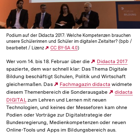
Podium auf der Didacta 2017: Welche Kompetenzen brauchen
unsere Schülerinnen und Schüler im digitalen Zeitalter? (bpb /
bearbeitet / Lizenz
Externer
CC BY-SA 4.0
)
Link:
Wer vom 14. bis 18. Februar über die
Externer
Didacta 2017
spazierte, dem war schnell klar: Das Thema Digitale
Link:
Bildung beschäftigt Schulen, Politik und Wirtschaft
gleichermaßen. Das
Externer
Fachmagazin didacta
widmete
diesem Themenbereich die Sonderausgabe
Link:
Externer
didacta
DIGITAL
zum Lehren und Lernen mit neuen
Link:
Technologien, und keines der Messeforen kam ohne
Podien oder Vorträge zur Digitalstrategie der
Bundesregierung, Medienkompetenzen oder neuen
Online-Tools und Apps im Bildungsbereich aus.