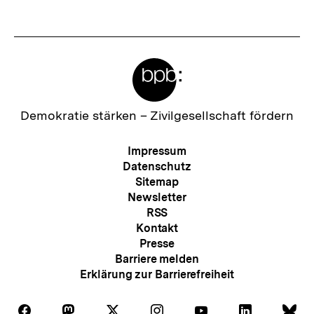
Meta-
Links
Zur
Demokratie stärken –
Zivilgesellschaft fördern
Startseite
der
Meta-
Impressum
bpb
Navigation
Datenschutz
Sitemap
Newsletter
RSS
Kontakt
Presse
Barriere melden
Erklärung zur Barrierefreiheit
Auf
Auf
Auf
Auf
Auf
Auf
Au