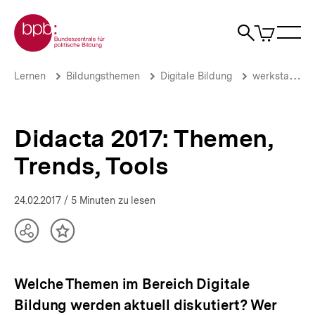
Direkt
Zur Startseite der bpb
zum
0
Artikel
Sho
Seiteninhalt
im
Naviga
Suche
springen
War
öffne
öffnen
öff
Pfadnavigation
Didacta
Brotkrümelnavigation
Lernen
Bildungsthemen
Digitale Bildung
werkstatt.bpb.de
2017:
Themen,
Trends,
Tools
Didacta 2017: Themen,
|
Alle
Trends, Tools
Beiträge
der
Werkstatt
24.02.2017
/ 5 Minuten zu lesen
|
bpb.de
Teilen
Inhalt
Optionen
merken
anzeigen
Welche Themen im Bereich Digitale
Bildung werden aktuell diskutiert? Wer