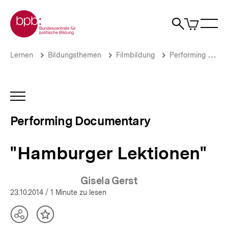
Direkt
Zur Startseite der bpb
zum
0
Artikel
Sho
Seiteninhalt
im
Naviga
Suche
springen
War
öffne
öffnen
öff
Pfadnavigation
"Hamburger
Brotkrümelnavigation
Lernen
Bildungsthemen
Filmbildung
Performing Documentary
Lektionen"
|
Performing
Documentary
INHALTSNAVIGATION
|
ÖFFNEN
bpb.de
Performing Documentary
"Hamburger Lektionen"
Gisela Gerst
23.10.2014
/ 1 Minute zu lesen
Teilen
Inhalt