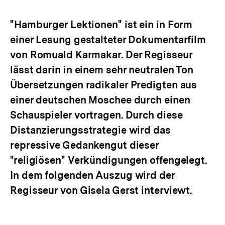
Optionen
merken
anzeigen
"Hamburger Lektionen" ist ein in Form
einer Lesung gestalteter Dokumentarfilm
von Romuald Karmakar. Der Regisseur
lässt darin in einem sehr neutralen Ton
Übersetzungen radikaler Predigten aus
einer deutschen Moschee durch einen
Schauspieler vortragen. Durch diese
Distanzierungsstrategie wird das
repressive Gedankengut dieser
"religiösen" Verkündigungen offengelegt.
In dem folgenden Auszug wird der
Regisseur von Gisela Gerst interviewt.