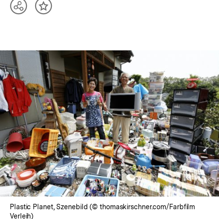
Teilen
Inhalt
Optionen
merken
anzeigen
Plastic Planet, Szenebild (© thomaskirschner.com/Farbfilm
Verleih)