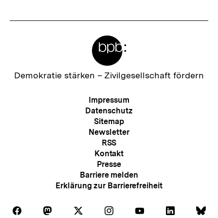
Meta-
Links
Zur
Demokratie stärken –
Zivilgesellschaft fördern
Startseite
der
Meta-
Impressum
bpb
Navigation
Datenschutz
Sitemap
Newsletter
RSS
Kontakt
Presse
Barriere melden
Erklärung zur Barrierefreiheit
Auf
Auf
Auf
Auf
Auf
Auf
Au
Folgen
Folgen
Folgen
Folgen
Folgen
Folgen
Fol