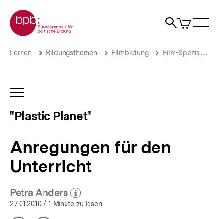
Direkt
Zur Startseite der bpb
zum
0
Artikel
Sho
Seiteninhalt
im
Naviga
Suche
springen
War
öffne
öffnen
öff
Pfadnavigation
Anregungen
Brotkrümelnavigation
Lernen
Bildungsthemen
Filmbildung
Film-Spezials
für
den
Unterricht
|
INHALTSNAVIGATION
"Plastic
ÖFFNEN
Planet"
"Plastic Planet"
|
bpb.de
Anregungen für den
Unterricht
Petra Anders
(Mehr zum Autor)
öffnen
27.01.2010
/ 1 Minute zu lesen