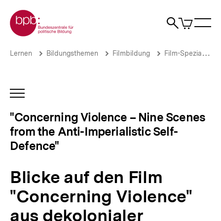
Direkt
Zur Startseite der bpb
zum
0
Artikel
Sho
Seiteninhalt
im
Naviga
Suche
springen
War
öffne
öffnen
öff
Pfadnavigation
Blicke
Brotkrümelnavigation
Lernen
Bildungsthemen
Filmbildung
Film-Spezials
auf
den
Film
"Concerning
INHALTSNAVIGATION
Violence"
ÖFFNEN
aus
"Concerning Violence – Nine Scenes
dekolonialer
from the Anti-Imperialistic Self-
Perspektive
|
Defence"
"Concerning
Violence
–
Blicke auf den Film
Nine
Scenes
"Concerning Violence"
from
the
aus dekolonialer
Anti-