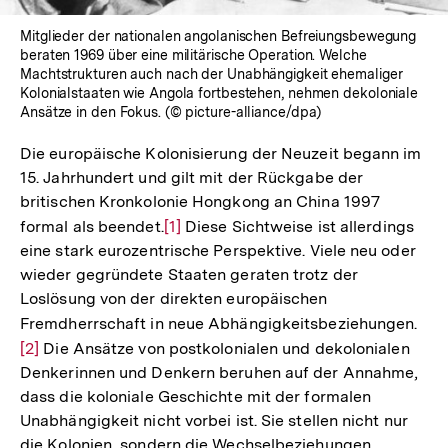
Mitglieder der nationalen angolanischen Befreiungsbewegung
beraten 1969 über eine militärische Operation. Welche
Machtstrukturen auch nach der Unabhängigkeit ehemaliger
Kolonialstaaten wie Angola fortbestehen, nehmen dekoloniale
Ansätze in den Fokus. (© picture-alliance/dpa)
Die europäische Kolonisierung der Neuzeit begann im
15. Jahrhundert und gilt mit der Rückgabe der
britischen Kronkolonie Hongkong an China 1997
formal als beendet.
Zur
[1]
Diese Sichtweise ist allerdings
eine stark eurozentrische Perspektive. Viele neu oder
Auflösung
wieder gegründete Staaten geraten trotz der
der
Loslösung von der direkten europäischen
Fußnote
Fremdherrschaft in neue Abhängigkeitsbeziehungen.
Zur
[2]
Die Ansätze von postkolonialen und dekolonialen
Auf
Denkerinnen und Denkern beruhen auf der Annahme,
der
dass die koloniale Geschichte mit der formalen
Fuß
Unabhängigkeit nicht vorbei ist. Sie stellen nicht nur
die Kolonien, sondern die Wechselbeziehungen