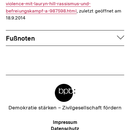
violence-mit-lauryn-hill-rassismus-und-
Link:
befreiungskampf-a-987598.html
, zuletzt geöffnet am
18.9.2014
Fussnoten
auf
Fußnoten
Meta-
Links
Zur
Demokratie stärken –
Zivilgesellschaft fördern
Startseite
der
Meta-
Impressum
bpb
Navigation
Datenschutz