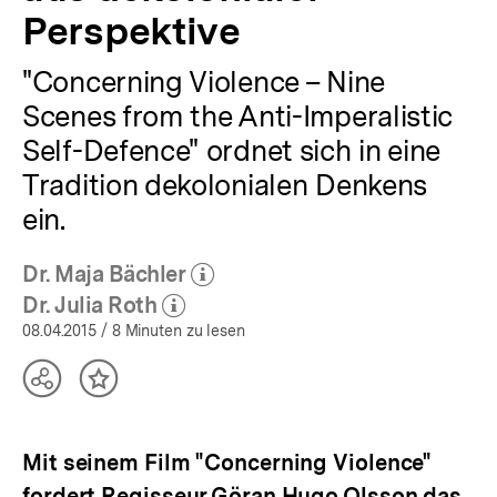
Imperialistic
Perspektive
Self-
Defence"
"Concerning Violence – Nine
|
bpb.de
Scenes from the Anti-Imperalistic
Self-Defence" ordnet sich in eine
Tradition dekolonialen Denkens
ein.
Dr. Maja Bächler
(Mehr zum Autor)
öffnen
Dr. Julia Roth
(Mehr zum Autor)
öffnen
08.04.2015
/ 8 Minuten zu lesen
Teilen
Inhalt
Optionen
merken
anzeigen
Mit seinem Film "Concerning Violence"
fordert Regisseur Göran Hugo Olsson das