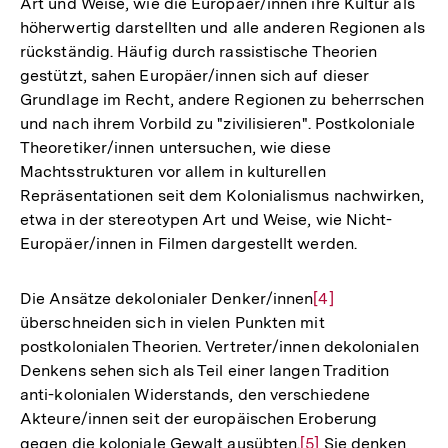
Art und Weise, wie die Europäer/innen ihre Kultur als
Fußnote
höherwertig darstellten und alle anderen Regionen als
rückständig. Häufig durch rassistische Theorien
gestützt, sahen Europäer/innen sich auf dieser
Grundlage im Recht, andere Regionen zu beherrschen
und nach ihrem Vorbild zu "zivilisieren". Postkoloniale
Theoretiker/innen untersuchen, wie diese
Machtsstrukturen vor allem in kulturellen
Repräsentationen seit dem Kolonialismus nachwirken,
etwa in der stereotypen Art und Weise, wie Nicht-
Europäer/innen in Filmen dargestellt werden.
Die Ansätze dekolonialer Denker/innen
Zur
[4]
überschneiden sich in vielen Punkten mit
Auflösung
postkolonialen Theorien. Vertreter/innen dekolonialen
der
Denkens sehen sich als Teil einer langen Tradition
Fußnote
anti-kolonialen Widerstands, den verschiedene
Akteure/innen seit der europäischen Eroberung
gegen die koloniale Gewalt ausübten.
Zur
[5]
Sie denken