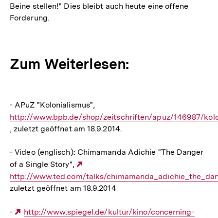
Beine stellen!" Dies bleibt auch heute eine offene
Forderung.
Zum Weiterlesen:
- APuZ "Kolonialismus",
Interner
http://www.bpb.de/shop/zeitschriften/apuz/146987/kolo
Link:
, zuletzt geöffnet am 18.9.2014.
- Video (englisch): Chimamanda Adichie "The Danger
of a Single Story",
Externer
http://www.ted.com/talks/chimamanda_adichie_the_dan
Link:
zuletzt geöffnet am 18.9.2014
-
Externer
http://www.spiegel.de/kultur/kino/concerning-