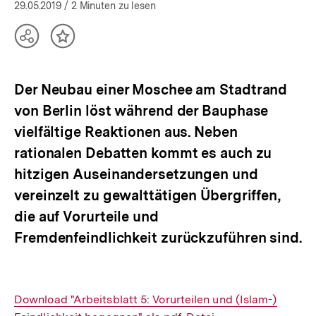
29.05.2019
/ 2 Minuten zu lesen
Teilen
Inhalt
Optionen
merken
anzeigen
Der Neubau einer Moschee am Stadtrand
von Berlin löst während der Bauphase
vielfältige Reaktionen aus. Neben
rationalen Debatten kommt es auch zu
hitzigen Auseinandersetzungen und
vereinzelt zu gewalttätigen Übergriffen,
die auf Vorurteile und
Fremdenfeindlichkeit zurückzuführen sind.
Interner
Download "Arbeitsblatt 5: Vorurteilen und (Islam-)