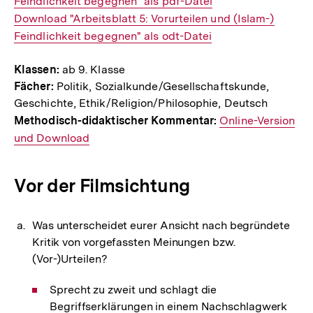
Link:
Feindlichkeit begegnen" als pdf-Datei
Interner
Download "Arbeitsblatt 5: Vorurteilen und (Islam-)
Link:
Feindlichkeit begegnen" als odt-Datei
Klassen:
ab 9. Klasse
Fächer:
Politik, Sozialkunde/Gesellschaftskunde,
Geschichte, Ethik/Religion/Philosophie, Deutsch
Methodisch-didaktischer Kommentar:
Interner
Online-Version
und Download
Link:
Vor der Filmsichtung
Was unterscheidet eurer Ansicht nach begründete
Kritik von vorgefassten Meinungen bzw.
(Vor-)Urteilen?
Sprecht zu zweit und schlagt die
Begriffserklärungen in einem Nachschlagwerk