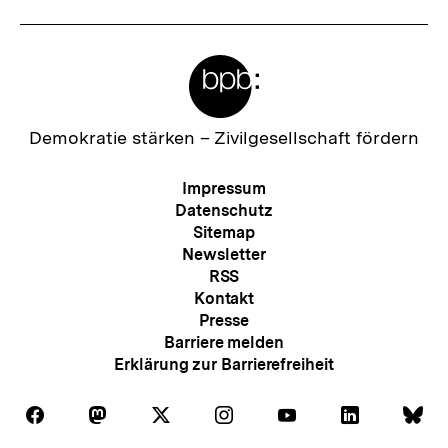
Meta-
Links
Zur
Demokratie stärken –
Zivilgesellschaft fördern
Startseite
der
Meta-
Impressum
bpb
Navigation
Datenschutz
Sitemap
Newsletter
RSS
Kontakt
Presse
Barriere melden
Erklärung zur Barrierefreiheit
Auf
Auf
Auf
Auf
Auf
Auf
Au
Folgen
Folgen
Folgen
Folgen
Folgen
Folgen
Fol
Facebook
Mastodon
X
Instagram
Youtube
LinkedIn
Bl
Sie
Sie
Sie
Sie
Sie
Sie
Sie