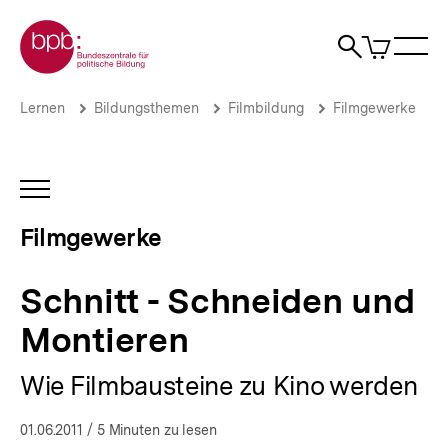
Direkt
Zur Startseite der bpb
zum
0
Artikel
Sho
Seiteninhalt
im
Naviga
Suche
springen
War
öffne
öffnen
öff
Pfadnavigation
Schnitt
Brotkrümelnavigation
Lernen
Bildungsthemen
Filmbildung
Filmgewerke
-
Schneiden
und
Montieren
INHALTSNAVIGATION
|
ÖFFNEN
Filmgewerke
Filmgewerke
|
bpb.de
Schnitt - Schneiden und
Montieren
Wie Filmbausteine zu Kino werden
01.06.2011
/ 5 Minuten zu lesen