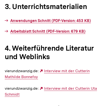
3. Unterrichtsmaterialien
Interner
Anwendungen Schnitt (PDF-Version: 453 KB)
Link:
Interner
Arbeitsblatt Schnitt (PDF-Version: 679 KB)
Link:
4. Weiterführende Literatur
und Weblinks
vierundzwanzig.de:
Externer
Interview mit der Cutterin
Mathilde Bonnefoy
Link:
vierundzwanzig.de:
Externer
Interview mit der Cutterin Uta
Schmidt
Link: