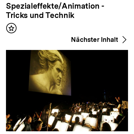
V
Spezialeffekte/Animation -
o
Tricks und Technik
r
Inhalt
h
merken
Nächster Inhalt
e
r
i
g
e
r
I
n
h
a