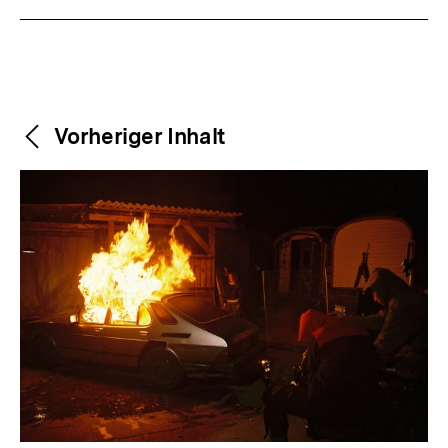
Weitere
Content-
Vorheriger Inhalt
Navigation
Inhalte