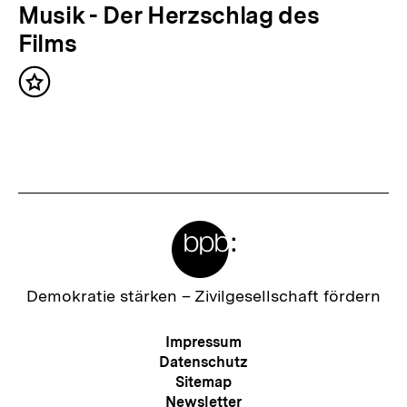
l
N
Musik - Der Herzschlag des
t
ä
Films
:
c
Inhalt
h
merken
s
t
e
r
Meta-
I
Links
n
h
Zur
Demokratie stärken –
Zivilgesellschaft fördern
Startseite
a
der
Meta-
Impressum
l
bpb
Navigation
Datenschutz
t
Sitemap
Newsletter