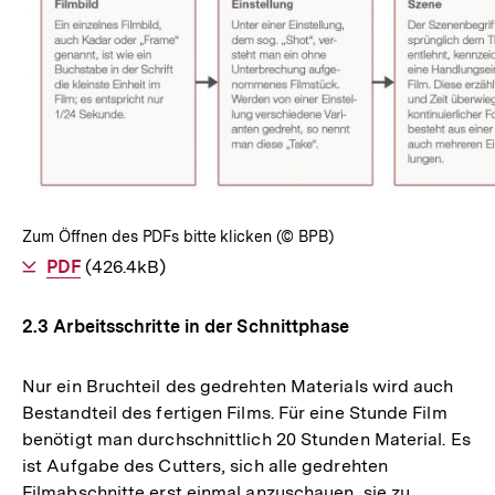
In
Lightbox
öffnen
Zum Öffnen des PDFs bitte klicken (© BPB)
Als
PDF
herunterladen
(426.4kB)
2.3 Arbeitsschritte in der Schnittphase
Nur ein Bruchteil des gedrehten Materials wird auch
Bestandteil des fertigen Films. Für eine Stunde Film
benötigt man durchschnittlich 20 Stunden Material. Es
ist Aufgabe des Cutters, sich alle gedrehten
Filmabschnitte erst einmal anzuschauen, sie zu