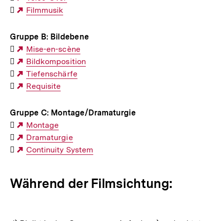

Link:
Externer
Filmmusik
Link:
Gruppe B: Bildebene

Externer
Mise-en-scène

Link:
Externer
Bildkomposition

Link:
Externer
Tiefenschärfe

Link:
Externer
Requisite
Link:
Gruppe C: Montage/Dramaturgie

Externer
Montage

Link:
Externer
Dramaturgie

Link:
Externer
Continuity System
Link:
Während der Filmsichtung: