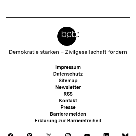
Meta-
Links
Zur
Demokratie stärken –
Zivilgesellschaft fördern
Startseite
der
Meta-
Impressum
bpb
Navigation
Datenschutz
Sitemap
Newsletter
RSS
Kontakt
Presse
Barriere melden
Erklärung zur Barrierefreiheit