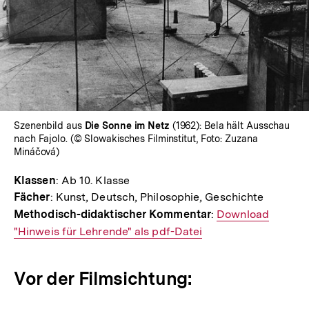
In
Lightbox
öffnen
Szenenbild aus
Die Sonne im Netz
(1962): Bela hält Ausschau
nach Fajolo. (© Slowakisches Filminstitut, Foto: Zuzana
Mináčová)
Klassen
: Ab 10. Klasse
Fächer
: Kunst, Deutsch, Philosophie, Geschichte
Methodisch-didaktischer Kommentar
:
Interner
Download
"Hinweis für Lehrende" als pdf-Datei
Link:
Vor der Filmsichtung: