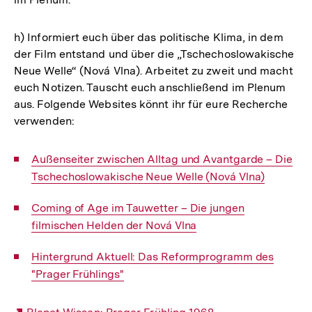
h) Informiert euch über das politische Klima, in dem
der Film entstand und über die „Tschechoslowakische
Neue Welle“ (Nová Vlna). Arbeitet zu zweit und macht
euch Notizen. Tauscht euch anschließend im Plenum
aus. Folgende Websites könnt ihr für eure Recherche
verwenden:
Interner
Außenseiter zwischen Alltag und Avantgarde – Die
Link:
Tschechoslowakische Neue Welle (Nová Vlna)
Interner
Coming of Age im Tauwetter – Die jungen
Link:
filmischen Helden der Nová Vlna
Interner
Hintergrund Aktuell: Das Reformprogramm des
Link:
"Prager Frühlings"