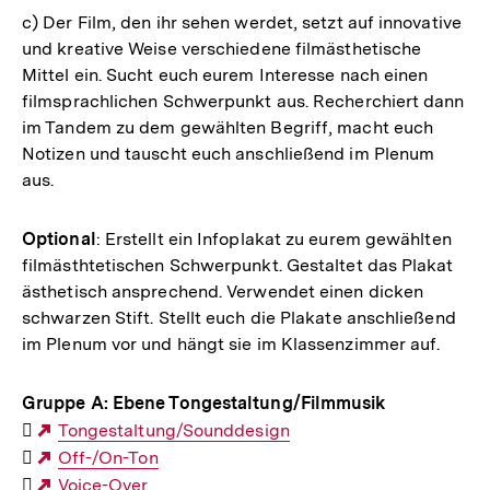
c) Der Film, den ihr sehen werdet, setzt auf innovative
und kreative Weise verschiedene filmästhetische
Mittel ein. Sucht euch eurem Interesse nach einen
filmsprachlichen Schwerpunkt aus. Recherchiert dann
im Tandem zu dem gewählten Begriff, macht euch
Notizen und tauscht euch anschließend im Plenum
aus.
Optional
: Erstellt ein Infoplakat zu eurem gewählten
filmästhtetischen Schwerpunkt. Gestaltet das Plakat
ästhetisch ansprechend. Verwendet einen dicken
schwarzen Stift. Stellt euch die Plakate anschließend
im Plenum vor und hängt sie im Klassenzimmer auf.
Gruppe A: Ebene Tongestaltung/Filmmusik

Externer
Tongestaltung/Sounddesign

Link:
Externer
Off-/On-Ton

Link:
Externer
Voice-Over