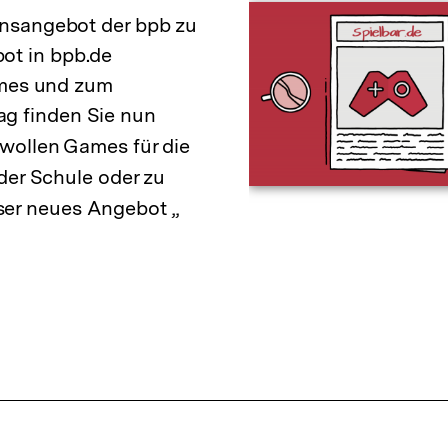
onsangebot der bpb zu
ot in bpb.de
Games und zum
g finden Sie nun
 wollen Games für die
 der Schule oder zu
er neues Angebot „
Interner
Link: