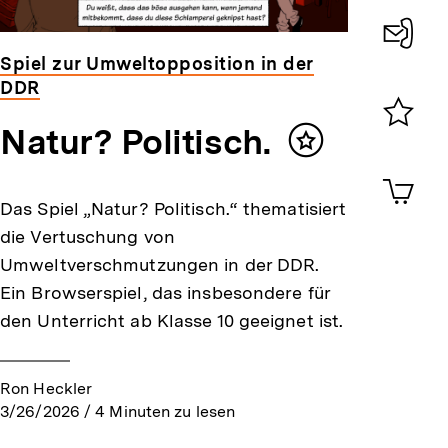
Spiel zur Umweltopposition in der
Konta
DDR
0
Natur? Politisch.
Merklist
Inhalt
ansehen
merken
0
Artik
im
Das Spiel „Natur? Politisch.“ thematisiert
Shop-
die Vertuschung von
Warenko
ansehen
Umweltverschmutzungen in der DDR.
Ein Browserspiel, das insbesondere für
den Unterricht ab Klasse 10 geeignet ist.
Ron Heckler
3/26/2026
/
4
Minuten zu lesen