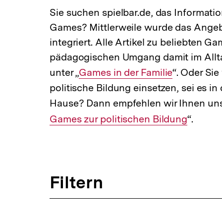
a
Sie suchen spielbar.de, das Informati
t
Games? Mittlerweile wurde das Angeb
i
o
integriert. Alle Artikel zu beliebten 
n
pädagogischen Umgang damit im Allta
unter „
Interner
Games in der Familie
“. Oder Sie
politische Bildung einsetzen, sei es in
Link:
Hause? Dann empfehlen wir Ihnen uns
Games zur politischen Bildung
“.
Filtern