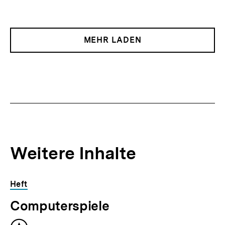
MEHR LADEN
Weitere Inhalte
Inhaltskarousell
Inhaltskarussell
Heft
für
überspringen
Computerspiele
weitere
Inhalte