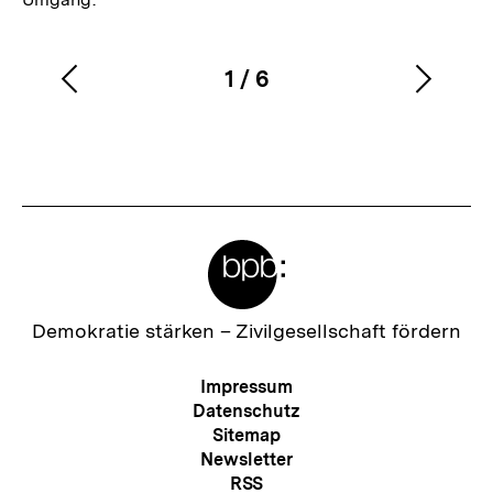
1
/
6
Vorherigen
Nächs
Karussellinhalt
von
Inhalt
Inhalt
anzeigen
anzei
Meta-
Links
Zur
Demokratie stärken –
Zivilgesellschaft fördern
Startseite
der
Meta-
Impressum
bpb
Navigation
Datenschutz
Sitemap
Newsletter
RSS