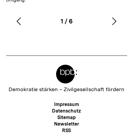
1
/
6
Vorherigen
Nächs
Karussellinhalt
von
Inhalt
Inhalt
anzeigen
anzei
Meta-
Links
Zur
Demokratie stärken –
Zivilgesellschaft fördern
Startseite
der
Meta-
Impressum
bpb
Navigation
Datenschutz
Sitemap
Newsletter
RSS