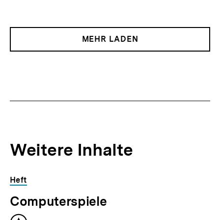
MEHR LADEN
Weitere Inhalte
Inhaltskarousell
Inhaltskarussell
Heft
für
überspringen
Computerspiele
weitere
Inhalte