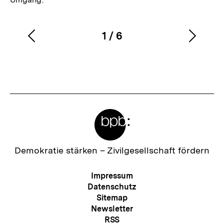
1
/
6
Vorherigen
Nächs
Karussellinhalt
von
Inhalt
Inhalt
anzeigen
anzei
Meta-
Links
Zur
Demokratie stärken –
Zivilgesellschaft fördern
Startseite
der
Meta-
Impressum
bpb
Navigation
Datenschutz
Sitemap
Newsletter
RSS