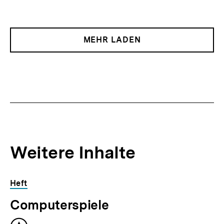
MEHR LADEN
Weitere Inhalte
Inhaltskarousell
Inhaltskarussell
Heft
für
überspringen
Computerspiele
weitere
Inhalte