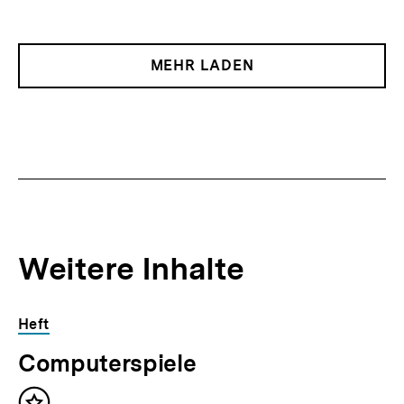
MEHR LADEN
Weitere Inhalte
Inhaltskarousell
Inhaltskarussell
Heft
für
überspringen
Computerspiele
weitere
Inhalte