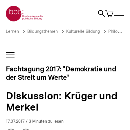
Direkt
Zur Startseite der bpb
zum
0
Artikel
Sho
Seiteninhalt
im
Naviga
Suche
springen
War
öffne
öffnen
öff
Pfadnavigation
Diskussion:
Brotkrümelnavigation
Lernen
Bildungsthemen
Kulturelle Bildung
Philosophie
Krüger
und
Merkel
|
INHALTSNAVIGATION
Fachtagung
ÖFFNEN
"Demokratie
Fachtagung 2017: "Demokratie und
und
der Streit um Werte"
der
Streit
um
Diskussion: Krüger und
Werte"
|
Merkel
bpb.de
17.07.2017
/ 3 Minuten zu lesen