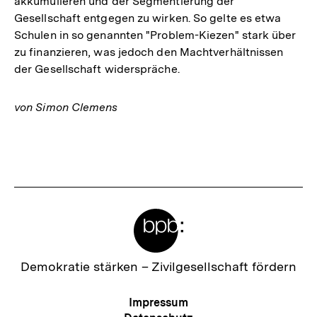
akkumulieren und der Segmentierung der
Gesellschaft entgegen zu wirken. So gelte es etwa
Schulen in so genannten "Problem-Kiezen" stark über
zu finanzieren, was jedoch den Machtverhältnissen
der Gesellschaft widerspräche.
von Simon Clemens
Fussnoten
Meta-
Links
Zur
Demokratie stärken –
Zivilgesellschaft fördern
Startseite
der
Meta-
Impressum
bpb
Navigation