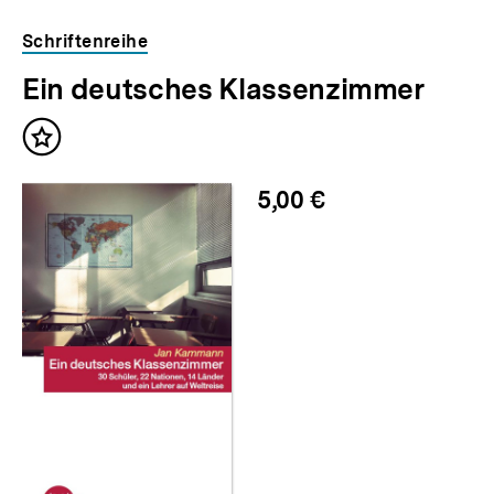
Inhaltskarousell
Inhaltskarussell
Schriftenreihe
für
überspringen
Ein deutsches Klassenzimmer
weitere
Inhalte
Inhalt
merken
5,00 €