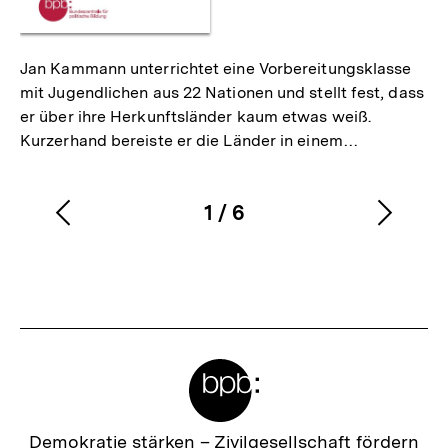
Jan Kammann unterrichtet eine Vorbereitungsklasse
mit Jugendlichen aus 22 Nationen und stellt fest, dass
er über ihre Herkunftsländer kaum etwas weiß.
Kurzerhand bereiste er die Länder in einem…
1
/
6
Vorherigen
Nächs
Karussellinhalt
von
Inhalt
Inhalt
anzeigen
anzei
Meta-
Links
Zur
Demokratie stärken –
Zivilgesellschaft fördern