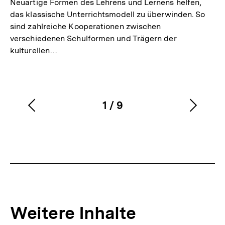
Neuartige Formen des Lehrens und Lernens helfen,
das klassische Unterrichtsmodell zu überwinden. So
sind zahlreiche Kooperationen zwischen
verschiedenen Schulformen und Trägern der
kulturellen…
1
/
9
Vorherigen
Nächs
Karussellinhalt
von
Inhalt
Inhalt
anzeigen
anzei
Weitere Inhalte