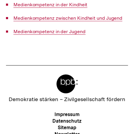
Interner
Medienkompetenz in der Kindheit
Link:
Interner
Medienkompetenz zwischen Kindheit und Jugend
Link:
Interner
Medienkompetenz in der Jugend
Link:
Fussnoten
Meta-
Links
Zur
Demokratie stärken –
Zivilgesellschaft fördern
Startseite
der
Meta-
Impressum
bpb
Navigation
Datenschutz
Sitemap