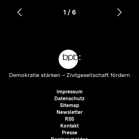
1
/
6
Vorherigen
Nächs
Karussellinhalt
von
Inhalt
Inhalt
anzeigen
anzei
Meta-
Links
Zur
Demokratie stärken –
Zivilgesellschaft fördern
Startseite
der
Meta-
Impressum
bpb
Navigation
Datenschutz
Sitemap
Newsletter
RSS
Kontakt
Presse