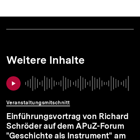
Weitere Inhalte
Inhaltskarousell
Inhaltskarussell
Au
Da
für
überspringen
weitere
Inhalte
Veranstaltungsmitschnitt
Einführungsvortrag von Richard
Schröder auf dem APuZ-Forum
"Geschichte als Instrument" am