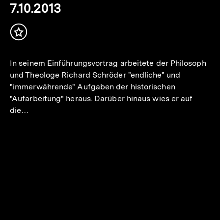
7.10.2013
io
er
Inhalt
.
merken
In seinem Einführungsvortrag arbeitete der Philosoph
und Theologe Richard Schröder "endliche" und
"immerwährende" Aufgaben der historischen
"Aufarbeitung" heraus. Darüber hinaus wies er auf
die…