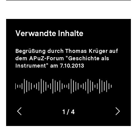
Mediatheksinhalte
Verwandte Inhalte
zur
Thematik
Audio
Inhaltskarussell
Begrüßung durch Thomas Krüger auf
überspringen
dem APuZ-Forum "Geschichte als
Instrument" am 7.10.2013
1
/
4
Vorherigen
Nächs
Karussellinhalt
von
Inhalt
Inhalt
anzeigen
anzei