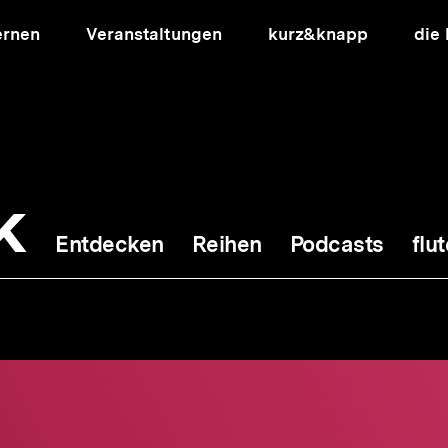
ernen
Veranstaltungen
kurz&knapp
die
k
Entdecken
Reihen
Podcasts
flut
ion