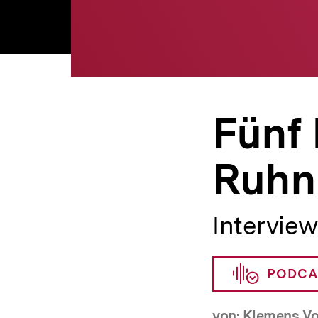
Fünf 
Ruhn
Interview
PODCA
von: Klemens Vo