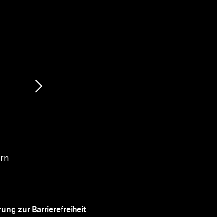
Nächsten
Inhalt
anzeigen
ern
rung zur Barrierefreiheit