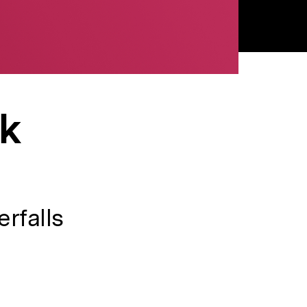
nk
rfalls