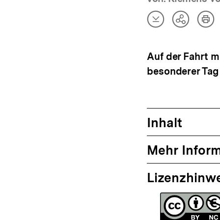
Artikel
Art
Teilen
herunterladen
dru
Optionen
anzeigen
Auf der Fahrt m
besonderer Tag 
Inhalt
Mehr Infor
Lizenzhinw