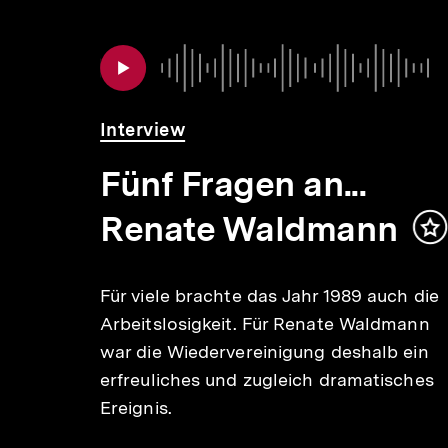
Inhaltskarousell
Inhaltskarussell
für
überspringen
weitere
Inhalte
Interview
Fünf Fragen an...
 Min.
Renate Waldmann
In
m
Für viele brachte das Jahr 1989 auch die
Arbeitslosigkeit. Für Renate Waldmann
Inhalt
war die Wiedervereinigung deshalb ein
merken
erfreuliches und zugleich dramatisches
Ereignis.
nach
 die