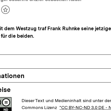
ikel
Inhalt
cken
merken
it dem Westzug traf Frank Ruhnke seine jetzige
für die beiden.
mationen
eise
Dieser Text und Medieninhalt sind unter der
Commons Lizenz
"CC BY-NC-ND 3.0 DE -