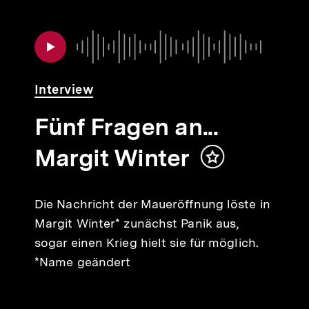
Audio
Dauer
Audio
Dauer
Interview
Fünf Fragen an...
Margit Winter
halt
Inhalt
erken
merken
Die Nachricht der Maueröffnung löste in
Margit Winter* zunächst Panik aus,
sogar einen Krieg hielt sie für möglich.
*Name geändert