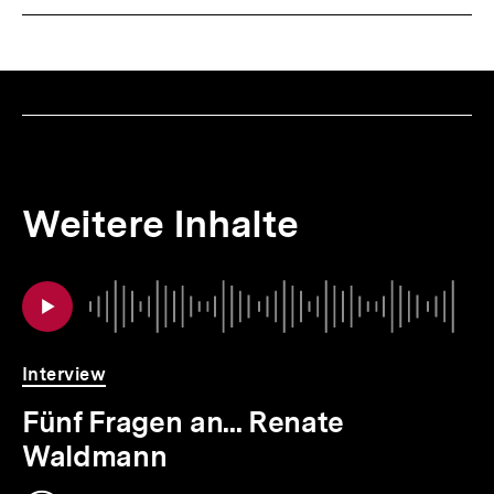
Weitere Inhalte
Inhaltskarousell
Inhaltskarussell
Au
Da
für
überspringen
weitere
Inhalte
Interview
Fünf Fragen an... Renate
Waldmann