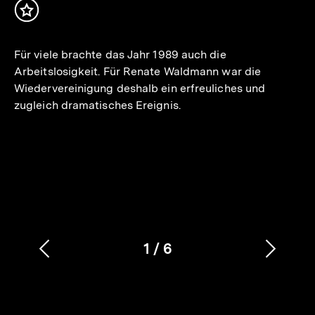
Inhalt
merken
Für viele brachte das Jahr 1989 auch die
Arbeitslosigkeit. Für Renate Waldmann war die
Wiedervereinigung deshalb ein erfreuliches und
zugleich dramatisches Ereignis.
1
/
6
Vorherigen
Nächs
Karussellinhalt
von
Inhalt
Inhalt
anzeigen
anzei