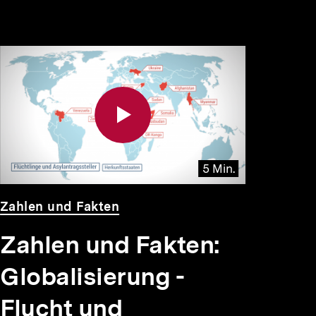
5 Min.
Video
Dauer
Zahlen und Fakten
5
Min.
Zahlen und Fakten:
Globalisierung -
Flucht und