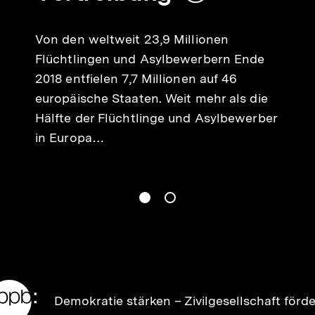
merken
Von den weltweit 23,9 Millionen
Flüchtlingen und Asylbewerbern Ende
2018 entfielen 7,7 Millionen auf 46
europäische Staaten. Weit mehr als die
Hälfte der Flüchtlinge und Asylbewerber
in Europa…
gen
Springe zum Inhalt
1
(
Aktueller Inhalt
)
Springe zum Inhalt
2
n
Zur
Demokratie stärken –
Zivilgesellschaft förd
Startseite
der