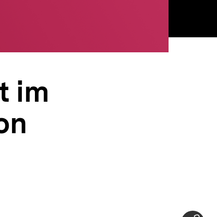
t im
on