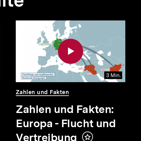
lte
3 Min.
Video
Dauer
Zahlen und Fakten
3
Min.
Zahlen und Fakten:
Europa - Flucht und
alt
rken
Vertreibung
Inhalt