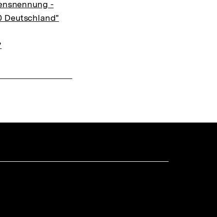
ensnennung -
0 Deutschland"
?