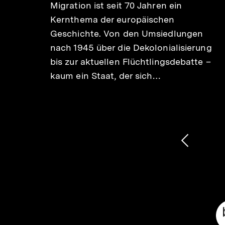
in
Migration ist seit 70 Jahren ein
Kernthema der europäischen
„Das
Geschichte. Von den Umsiedlungen
t ihre
nach 1945 über die Dekolonialisierung
d
bis zur aktuellen Flüchtlingsdebatte –
kaum ein Staat, der sich…
1
/
2
Karussellinhalt
von
Vorheri
Inhalt
anzeige
Meta-