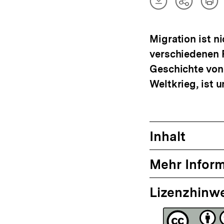
Artikel
Art
Teilen
herunterladen
dru
Optionen
anzeigen
Migration ist ni
verschiedenen 
Geschichte von
Weltkrieg, ist u
Inhalt
Mehr Infor
Lizenzhinw