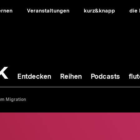
ernen
Veranstaltungen
kurz&knapp
die
k
Entdecken
Reihen
Podcasts
flut
ion
um Migration