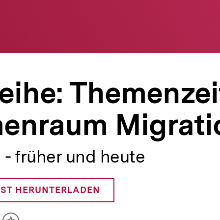
eihe: Themenzei
enraum Migrati
 - früher und heute
ST HERUNTERLADEN