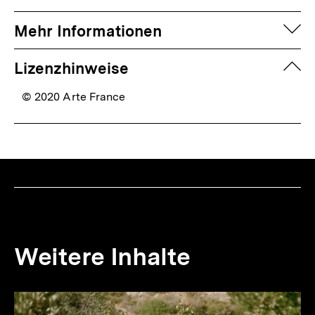
auf
Mehr Informationen
zuk
Lizenzhinweise
© 2020 Arte France
Weitere Inhalte
io
er
Inhaltskarousell
Inhaltskarussell
für
überspringen