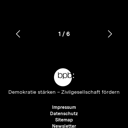
1
/
6
Vorherigen
Nächs
Karussellinhalt
von
Inhalt
Inhalt
anzeigen
anzei
Meta-
Links
Zur
Demokratie stärken –
Zivilgesellschaft fördern
Startseite
der
Meta-
Impressum
bpb
Navigation
Datenschutz
Sitemap
Newsletter