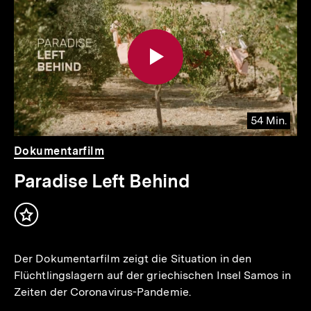
.
weitere
Inhalte
54 Min.
Video
Dauer
Dokumentarfilm
54
Min.
Paradise Left Behind
Inhalt
merken
Der Dokumentarfilm zeigt die Situation in den
Flüchtlingslagern auf der griechischen Insel Samos in
Zeiten der Coronavirus-Pandemie.